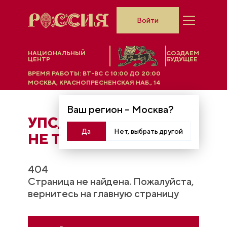
Войти
НАЦИОНАЛЬНЫЙ
СОЗДАЕМ
ЦЕНТР
БУДУЩЕЕ
ВРЕМЯ РАБОТЫ:
ВТ-ВС C 10:00 ДО 20:00
МОСКВА, КРАСНОПРЕСНЕНСКАЯ НАБ., 14
Ваш регион –
Москва
?
УПС, ЧТO-ТО ПОШЛО
Да
Нет, выбрать другой
НЕ ТАК...
404
Страница не найдена. Пожалуйста,
вернитесь на главную страницу