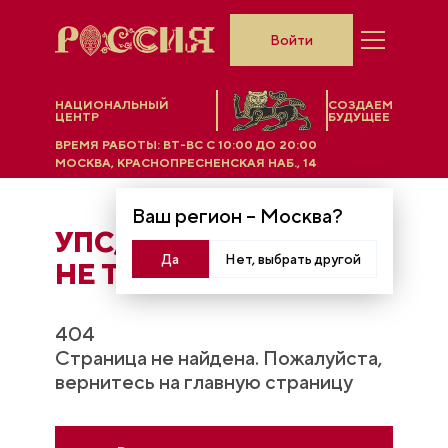
Войти
НАЦИОНАЛЬНЫЙ
СОЗДАЕМ
ЦЕНТР
БУДУЩЕЕ
ВРЕМЯ РАБОТЫ:
ВТ-ВС C 10:00 ДО 20:00
МОСКВА, КРАСНОПРЕСНЕНСКАЯ НАБ., 14
Ваш регион –
Москва
?
УПС, ЧТO-ТО ПОШЛО
Да
Нет, выбрать другой
НЕ ТАК...
404
Страница не найдена. Пожалуйста,
вернитесь на главную страницу