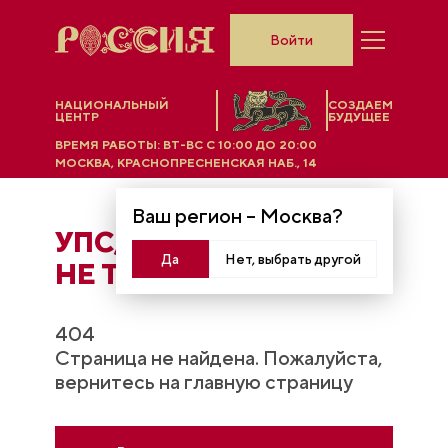
Войти
НАЦИОНАЛЬНЫЙ
СОЗДАЕМ
ЦЕНТР
БУДУЩЕЕ
ВРЕМЯ РАБОТЫ:
ВТ-ВС C 10:00 ДО 20:00
МОСКВА, КРАСНОПРЕСНЕНСКАЯ НАБ., 14
Ваш регион –
Москва
?
УПС, ЧТO-ТО ПОШЛО
Да
Нет, выбрать другой
НЕ ТАК...
404
Страница не найдена. Пожалуйста,
вернитесь на главную страницу