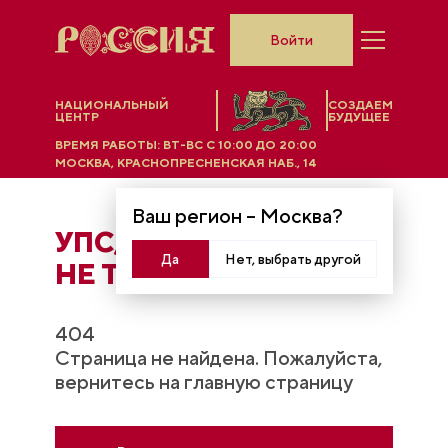
Войти
НАЦИОНАЛЬНЫЙ
СОЗДАЕМ
ЦЕНТР
БУДУЩЕЕ
ВРЕМЯ РАБОТЫ:
ВТ-ВС C 10:00 ДО 20:00
МОСКВА, КРАСНОПРЕСНЕНСКАЯ НАБ., 14
Ваш регион –
Москва
?
УПС, ЧТO-ТО ПОШЛО
Да
Нет, выбрать другой
НЕ ТАК...
404
Страница не найдена. Пожалуйста,
вернитесь на главную страницу