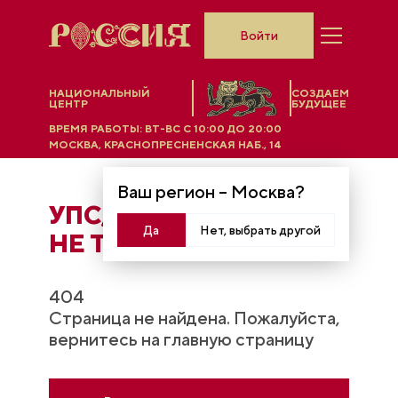
Войти
НАЦИОНАЛЬНЫЙ
СОЗДАЕМ
ЦЕНТР
БУДУЩЕЕ
ВРЕМЯ РАБОТЫ:
ВТ-ВС C 10:00 ДО 20:00
МОСКВА, КРАСНОПРЕСНЕНСКАЯ НАБ., 14
Ваш регион –
Москва
?
УПС, ЧТO-ТО ПОШЛО
Да
Нет, выбрать другой
НЕ ТАК...
404
Страница не найдена. Пожалуйста,
вернитесь на главную страницу