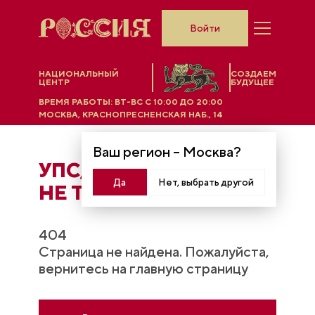
Войти
НАЦИОНАЛЬНЫЙ
СОЗДАЕМ
ЦЕНТР
БУДУЩЕЕ
ВРЕМЯ РАБОТЫ:
ВТ-ВС C 10:00 ДО 20:00
МОСКВА, КРАСНОПРЕСНЕНСКАЯ НАБ., 14
Ваш регион –
Москва
?
УПС, ЧТO-ТО ПОШЛО
Да
Нет, выбрать другой
НЕ ТАК...
404
Страница не найдена. Пожалуйста,
вернитесь на главную страницу