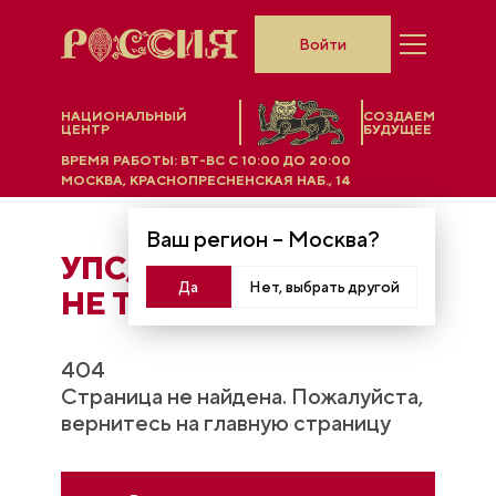
Войти
НАЦИОНАЛЬНЫЙ
СОЗДАЕМ
ЦЕНТР
БУДУЩЕЕ
ВРЕМЯ РАБОТЫ:
ВТ-ВС C 10:00 ДО 20:00
МОСКВА, КРАСНОПРЕСНЕНСКАЯ НАБ., 14
Ваш регион –
Москва
?
УПС, ЧТO-ТО ПОШЛО
Да
Нет, выбрать другой
НЕ ТАК...
404
Страница не найдена. Пожалуйста,
вернитесь на главную страницу