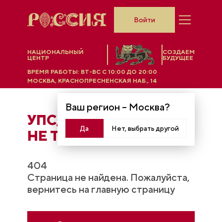
Войти
НАЦИОНАЛЬНЫЙ
СОЗДАЕМ
ЦЕНТР
БУДУЩЕЕ
ВРЕМЯ РАБОТЫ:
ВТ-ВС C 10:00 ДО 20:00
МОСКВА, КРАСНОПРЕСНЕНСКАЯ НАБ., 14
Ваш регион –
Москва
?
УПС, ЧТO-ТО ПОШЛО
Да
Нет, выбрать другой
НЕ ТАК...
404
Страница не найдена. Пожалуйста,
вернитесь на главную страницу