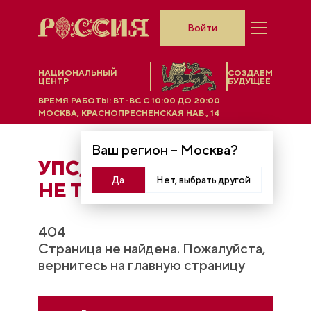
Войти
НАЦИОНАЛЬНЫЙ
СОЗДАЕМ
ЦЕНТР
БУДУЩЕЕ
ВРЕМЯ РАБОТЫ:
ВТ-ВС C 10:00 ДО 20:00
МОСКВА, КРАСНОПРЕСНЕНСКАЯ НАБ., 14
Ваш регион –
Москва
?
УПС, ЧТO-ТО ПОШЛО
Да
Нет, выбрать другой
НЕ ТАК...
404
Страница не найдена. Пожалуйста,
вернитесь на главную страницу