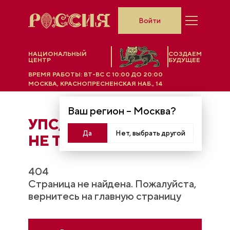
Войти
НАЦИОНАЛЬНЫЙ
СОЗДАЕМ
ЦЕНТР
БУДУЩЕЕ
ВРЕМЯ РАБОТЫ:
ВТ-ВС C 10:00 ДО 20:00
МОСКВА, КРАСНОПРЕСНЕНСКАЯ НАБ., 14
Ваш регион –
Москва
?
УПС, ЧТO-ТО ПОШЛО
Да
Нет, выбрать другой
НЕ ТАК...
404
Страница не найдена. Пожалуйста,
вернитесь на главную страницу