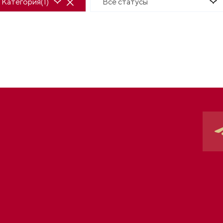
Категория(1)
Все статусы
Экскурсии
Идёт набор группы
Культура
Регистрация скоро начнется
Просвещение
Свободных мест нет
Молодежь
Завершено
Деловая программа
Создавая будущее
Архитектура.
Программа
Детская
Свадьбы
Спортивная