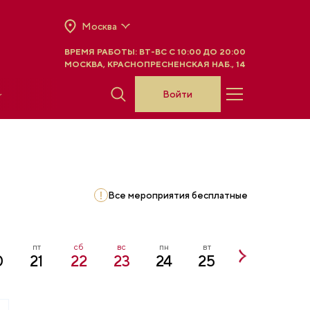
Москва
ВРЕМЯ РАБОТЫ:
ВТ-ВС C 10:00 ДО 20:00
МОСКВА, КРАСНОПРЕСНЕНСКАЯ НАБ., 14
Войти
Все мероприятия бесплатные
пт
сб
вс
пн
вт
ср
чт
0
21
22
23
24
25
26
27