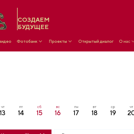
СОЗДАЕМ
БУДУЩЕЕ
 видео
Фотобанк
Проекты
Открытый диалог
О нас
чт
пт
сб
вс
пн
вт
ср
чт
13
14
15
16
17
18
19
2