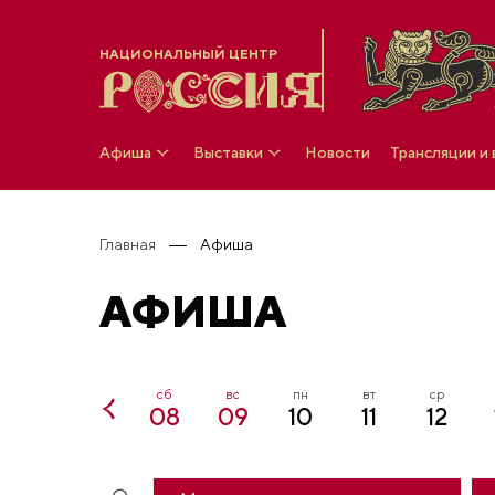
НАЦИОНАЛЬНЫЙ ЦЕНТР
Афиша
Выставки
Новости
Трансляции и
Главная
Афиша
АФИША
чт
пт
сб
вс
пн
вт
ср
06
07
08
09
10
11
12