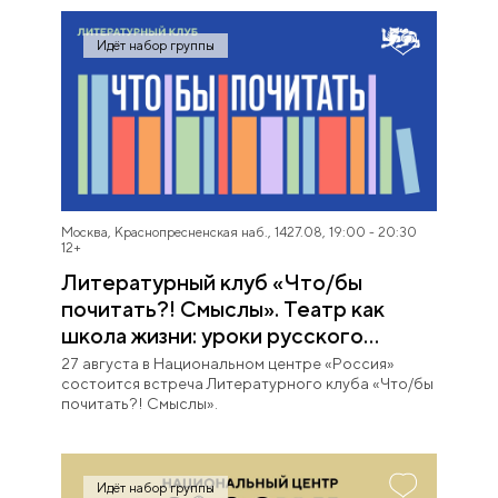
потеряться в цифровую эпоху.
Идёт набор группы
Москва, Краснопресненская наб., 14
27.08, 19:00 - 20:30
12+
Литературный клуб «Что/бы
почитать?! Смыслы». Театр как
школа жизни: уроки русского
театра
27 августа в Национальном центре «Россия»
состоится встреча Литературного клуба «Что/бы
почитать?! Смыслы».
Идёт набор группы