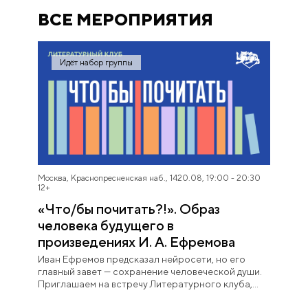
ВСЕ МЕРОПРИЯТИЯ
Москва
Экскурсии
Красноярский
Культура
Идёт набор группы
край
Просвещение
Приморский край
Молодежь
ХМАО — Югра
Деловая
программа
Создавая будущее
Москва, Краснопресненская наб., 14
20.08, 19:00 - 20:30
Архитектура.
12+
Программа
«Что/бы почитать?!». Образ
Детская
человека будущего в
произведениях И. А. Ефремова
Свадьбы
Иван Ефремов предсказал нейросети, но его
Спортивная
главный завет — сохранение человеческой души.
Приглашаем на встречу Литературного клуба,
Иное
чтобы узнать, как его идеи помогают не