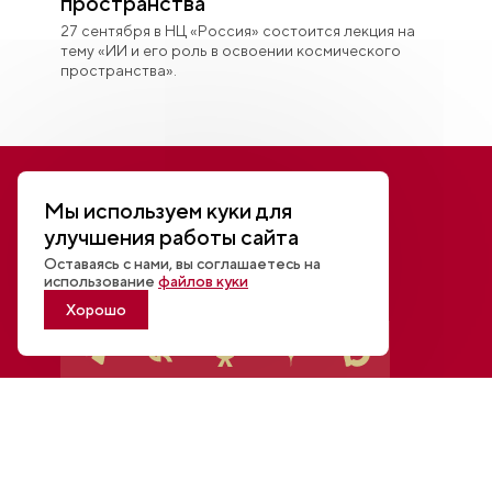
пространства
27 сентября в НЦ «Россия» состоится лекция на
тему «ИИ и его роль в освоении космического
пространства».
НАЦИОНАЛЬНЫЙ ЦЕНТР
Мы используем куки для
улучшения работы сайта
Оставаясь с нами, вы соглашаетесь на
использование
файлов куки
Хорошо
Основной почтовый адрес
INFO@RUSSIA.RU