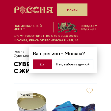
Войти
НАЦИОНАЛЬНЫЙ
СОЗДАЕМ
ЦЕНТР
БУДУЩЕЕ
ВРЕМЯ РАБОТЫ:
ВТ-ВС C 10:00 ДО 20:00
МОСКВА, КРАСНОПРЕСНЕНСКАЯ НАБ., 14
Главная
Универмаг
Ваш регион –
Москва
?
Сувениры с живописью
СУВЕНИРЫ
Да
Нет, выбрать другой
С ЖИВОПИСЬЮ
Москва