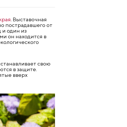
края
. Выставочная
но пострадавшего от
 и один из
ми он находится в
экологического
сстанавливает свою
тся в защите.
ятые вверх