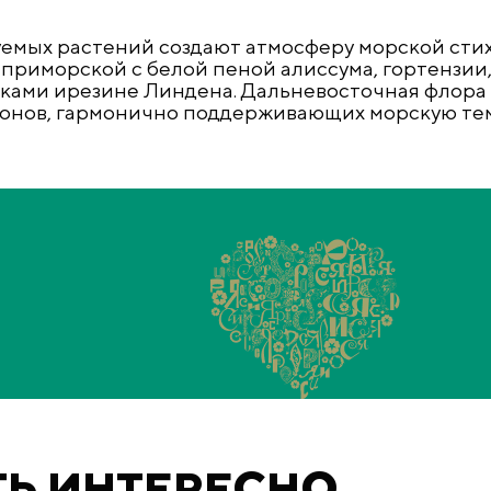
уемых растений создают атмосферу морской стих
риморской с белой пеной алиссума, гортензии,
иками ирезине Линдена. Дальневосточная флора
онов, гармонично поддерживающих морскую тем
ТЬ ИНТЕРЕСНО