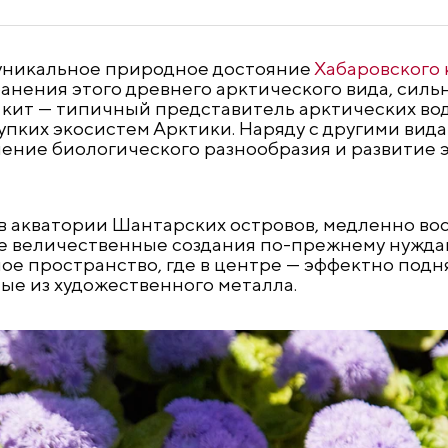
 уникальное природное достояние
Хабаровского 
нения этого древнего арктического вида, силь
 кит — типичный представитель арктических вод
пких экосистем Арктики. Наряду с другими вида
ение биологического разнообразия и развитие 
в акватории Шантарских островов, медленно во
е величественные создания по-прежнему нуждаю
е пространство, где в центре — эффектно подн
ые из художественного металла.