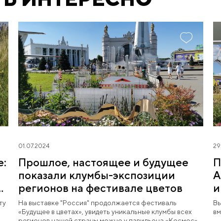
01.07.2024
29
е:
Прошлое, настоящее и будущее
П
показали клумбы-экспозиции
А
е
регионов на фестивале цветов
и
н
ту
На выставке "Россия" продолжается фестиваль
Вы
«Будущее в цветах», увидеть уникальные клумбы всех
вм
регионов нашей страны можно у павильона «Космос»