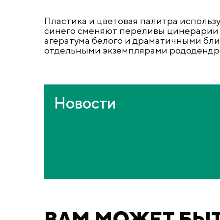
Пластика и цветовая палитра использ
синего сменяют переливы цинерарии п
агератума белого и драматичными бл
отдельными экземплярами рододендр
Новости
ВАМ МОЖЕТ БЫ