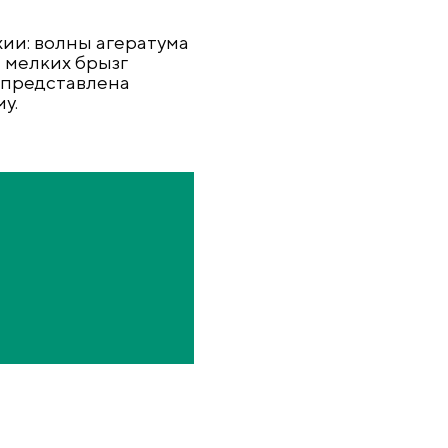
ии: волны агератума
 мелких брызг
 представлена
у.