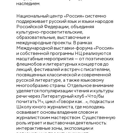
наследием.
Национальный центр «Россия» системно
поддерживает русский язык и языки народов
Российской Федерации, объединяя
культурно-просветительские,
образовательные, выставочные и
международные проекты. В рамках
Международной выставки-форума «Россия»
и собственной программы НЦ реализуются
масштабные мероприятия — от поэтических
флешмобов и литературных концертов до
лекций, фестивалей и встреч с писателями,
посвященных классической и современной
русской литературе, а также языковому
многообразию страны. Отдельное внимание
уделяется популяризации чтения и культуры
речи через Литературный клуб «Что/бы
почитать?!», цикл «Говори как…», подкасты и
Школу юного журналиста, где молодежь
осваивает основы владения словом и
журналистским мастерством. Существенную
роль играет и выставочная деятельность:
интерактивные зоны, экспозиции и