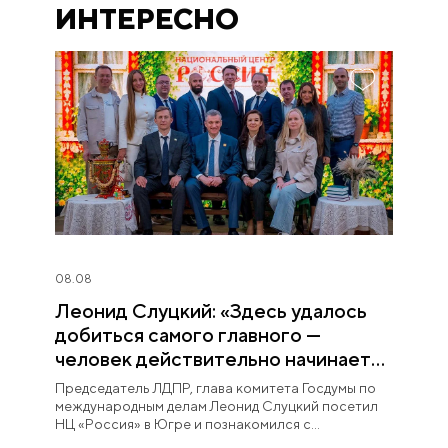
ИНТЕРЕСНО
08.08
Леонид Слуцкий: «Здесь удалось
добиться самого главного —
человек действительно начинает
любить Югру»
Председатель ЛДПР, глава комитета Госдумы по
международным делам Леонид Слуцкий посетил
НЦ «Россия» в Югре и познакомился с
постоянной экспозицией «Увидеть Югру —