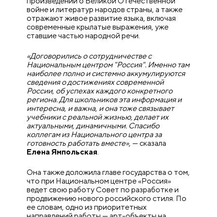
произведений о Великой Отечественной
войне и литератур народов страны, а также
отражают живое развитие языка, включая
современные крылатые выражения, уже
ставшие частью народной речи.
«Договорились о сотрудничестве с
Национальным центром "Россия". Именно там
наиболее полно и системно аккумулируются
сведения о достижениях современной
России, об успехах каждого конкретного
региона. Для школьников эта информация и
интересна, и важна, и она тоже связывает
учебники с реальной жизнью, делает их
актуальными, динамичными. Спасибо
коллегам из Национального центра за
готовность работать вместе»
, — сказала
Елена Ямпольская
.
Она также доложила главе государства о том,
что при Национальном центре «Россия»
ведет свою работу Совет по разработке и
продвижению нового российского стиля. По
ее словам, одно из приоритетных
направлений работы — арт-объекты на