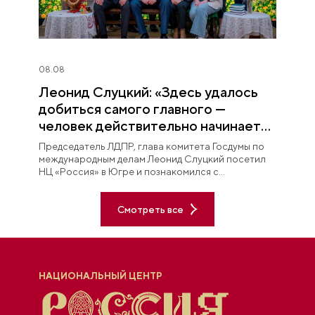
08.08
Леонид Слуцкий: «Здесь удалось
добиться самого главного —
человек действительно начинает
любить Югру»
Председатель ЛДПР, глава комитета Госдумы по
международным делам Леонид Слуцкий посетил
НЦ «Россия» в Югре и познакомился с
постоянной экспозицией «Увидеть Югру —
влюбиться в Россию».
Смотреть все
НАЦИОНАЛЬНЫЙ ЦЕНТР