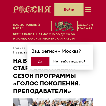
Войти
НАЦИОНАЛЬНЫЙ
СОЗДАЕМ
ЦЕНТР
БУДУЩЕЕ
ВРЕМЯ РАБОТЫ:
ВТ-ВС C 10:00 ДО 20:00
МОСКВА, КРАСНОПРЕСНЕНСКАЯ НАБ., 14
Главная
Новости
Ваш регион –
Москва
?
На выставке стартовал новый сезон программы «Голос Поколения. Преподаватели»
НА ВЫСТАВКЕ
Да
Нет, выбрать другой
СТАРТОВАЛ НОВЫЙ
СЕЗОН ПРОГРАММЫ
«ГОЛОС ПОКОЛЕНИЯ.
ПРЕПОДАВАТЕЛИ»