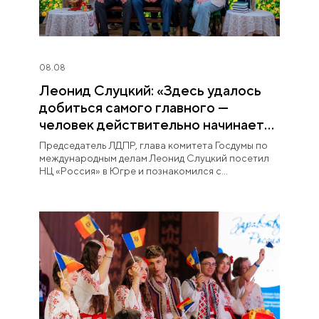
08.08
Леонид Слуцкий: «Здесь удалось
добиться самого главного —
человек действительно начинает
любить Югру»
Председатель ЛДПР, глава комитета Госдумы по
международным делам Леонид Слуцкий посетил
НЦ «Россия» в Югре и познакомился с
постоянной экспозицией «Увидеть Югру —
влюбиться в Россию».