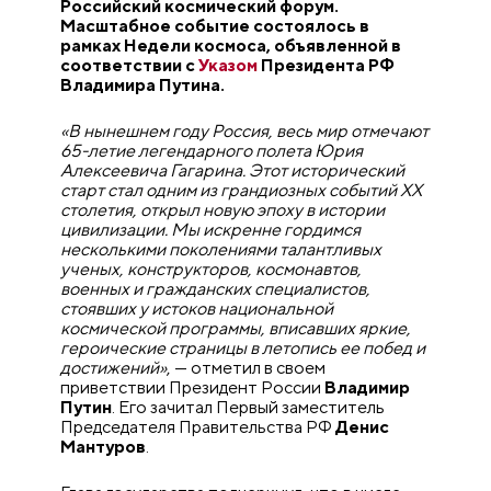
Российский космический форум.
Масштабное событие состоялось в
рамках Недели космоса, объявленной в
соответствии с
Указом
Президента РФ
Владимира Путина.
«В нынешнем году Россия, весь мир отмечают
65-летие легендарного полета Юрия
Алексеевича Гагарина. Этот исторический
старт стал одним из грандиозных событий ХX
столетия, открыл новую эпоху в истории
цивилизации. Мы искренне гордимся
несколькими поколениями талантливых
ученых, конструкторов, космонавтов,
военных и гражданских специалистов,
стоявших у истоков национальной
космической программы, вписавших яркие,
героические страницы в летопись ее побед и
достижений»
, — отметил в своем
приветствии Президент России
Владимир
Путин
. Его зачитал Первый заместитель
Председателя Правительства РФ
Денис
Мантуров
.