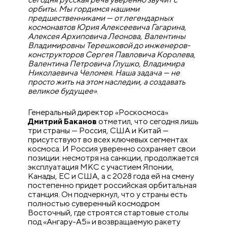
орбиты. Мы гордимся нашими
предшественниками — от легендарных
космонавтов Юрия Алексеевича Гагарина,
Алексея Архиповича Леонова, Валентины
Владимировны Терешковой до инженеров-
конструкторов Сергея Павловича Королева,
Валентина Петровича Глушко, Владимира
Николаевича Челомея. Наша задача — не
просто жить на этом наследии, а создавать
великое будущее»
.
Генеральный директор «Роскосмоса»
Дмитрий Баканов
отметил, что сегодня лишь
три страны — Россия, США и Китай —
присутствуют во всех ключевых сегментах
космоса. И Россия уверенно сохраняет свои
позиции: несмотря на санкции, продолжается
эксплуатация МКС с участием Японии,
Канады, ЕС и США, а с 2028 года ей на смену
постепенно придет российская орбитальная
станция. Он подчеркнул, что у страны есть
полностью суверенный космодром
Восточный, где строятся стартовые столы
под «Ангару-А5» и возвращаемую ракету