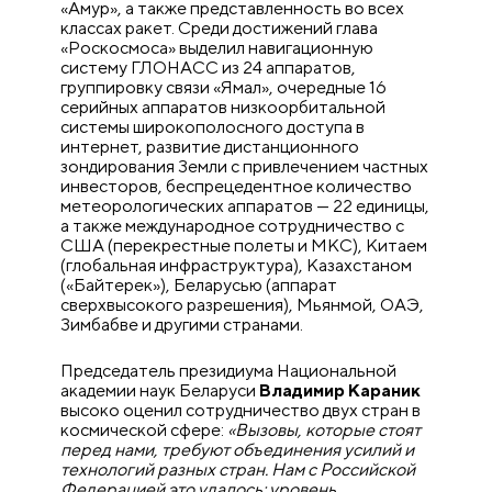
«Амур», а также представленность во всех
классах ракет. Среди достижений глава
«Роскосмоса» выделил навигационную
систему ГЛОНАСС из 24 аппаратов,
группировку связи «Ямал», очередные 16
серийных аппаратов низкоорбитальной
системы широкополосного доступа в
интернет, развитие дистанционного
зондирования Земли с привлечением частных
инвесторов, беспрецедентное количество
метеорологических аппаратов — 22 единицы,
а также международное сотрудничество с
США (перекрестные полеты и МКС), Китаем
(глобальная инфраструктура), Казахстаном
(«Байтерек»), Беларусью (аппарат
сверхвысокого разрешения), Мьянмой, ОАЭ,
Зимбабве и другими странами.
Председатель президиума Национальной
академии наук Беларуси
Владимир Караник
высоко оценил сотрудничество двух стран в
космической сфере:
«Вызовы, которые стоят
перед нами, требуют объединения усилий и
технологий разных стран. Нам с Российской
Федерацией это удалось: уровень