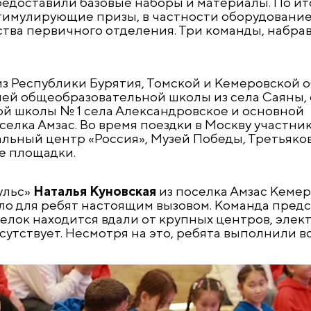
редоставили базовые наборы и материалы. По ит
тимулирующие призы, в частности оборудование
тва первичного отделения. Три команды, набра
з Республики Бурятия, Томской и Кемеровской о
ей общеобразовательной школы из села Саяны, 
й школы № 1 села Александровское и основной
елка Амзас. Во время поездки в Москву участни
ьный центр «Россия», Музей Победы, Третьяко
е площадки.
ульс»
Наталья Куновская
из поселка Амзас Кеме
тало для ребят настоящим вызовом. Команда предс
селок находится вдали от крупных центров, элек
утствует. Несмотря на это, ребята выполнили вс