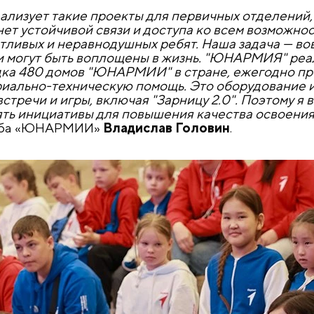
ализует такие проекты для первичных отделений,
ет устойчивой связи и доступа ко всем возможнос
тливых и неравнодушных ребят. Наша задача — во
ы и могут быть воплощены в жизнь. "ЮНАРМИЯ" ре
дка 480 домов "ЮНАРМИИ" в стране, ежегодно про
риально-техническую помощь. Это оборудование и
встречи и игры, включая "Зарницу 2.0". Поэтому я
ять инициативы для повышения качества освоения
таба «ЮНАРМИИ»
Владислав Головин
.