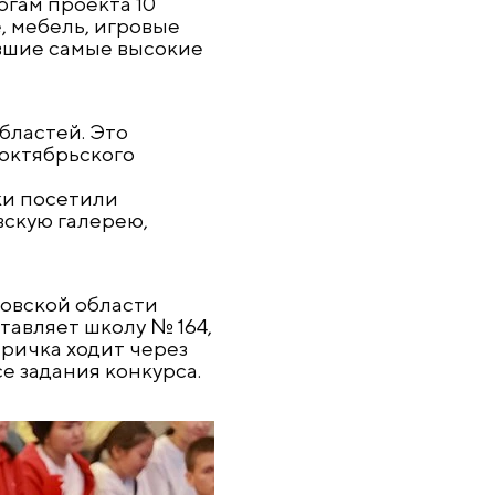
огам проекта 10
, мебель, игровые
вшие самые высокие
бластей. Это
октябрьского
ки посетили
вскую галерею,
ровской области
тавляет школу № 164,
тричка ходит через
е задания конкурса.