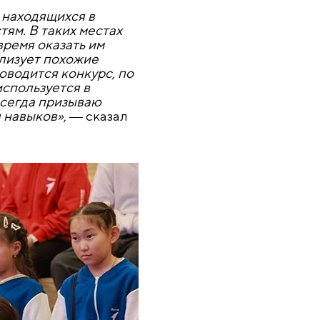
 находящихся в
тям. В таких местах
время оказать им
ализует похожие
водится конкурс, по
спользуется в
 всегда призываю
 навыков»
, ― сказал