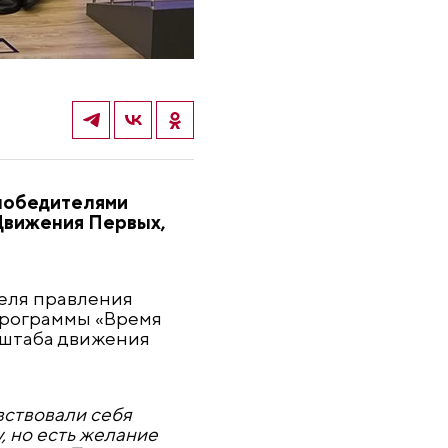
 победителями
 Движения Первых,
еля
п
равления
программы «Время
 штаба
д
вижения
вствовали себя
, но есть желание