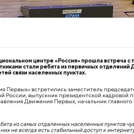
циональном центре «Россия» прошла встреча с
тниками стали ребята из первичных отделений
тей связи населенных пунктах.
я Первых» встретились заместитель
п
редседат
ой России, выпускник президентской кадровой 
равления Движения Первых,
н
ачальник
г
лавного
бята из самых отдаленных населенных пунктов чу
них не всегда есть стабильный доступ к интернету