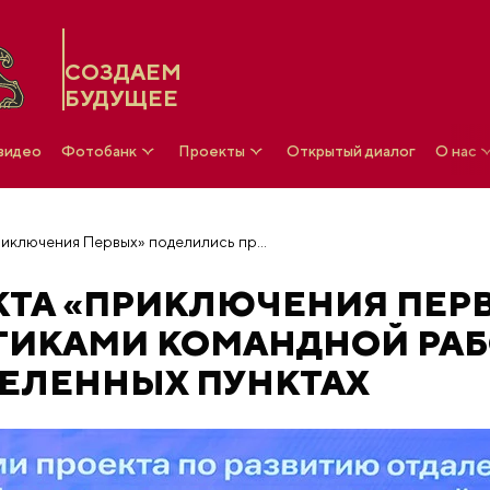
СОЗДАЕМ
БУДУЩЕЕ
 видео
Фотобанк
Проекты
Открытый диалог
О нас
Победители проекта «Приключения Первых» поделились практиками командной работы в отдаленных населенных пунктах
КТА «ПРИКЛЮЧЕНИЯ ПЕР
ТИКАМИ КОМАНДНОЙ РА
СЕЛЕННЫХ ПУНКТАХ