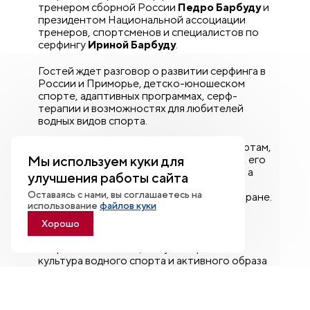
тренером сборной России
Педро Барбуду
и
президентом Национальной ассоциации
тренеров, спортсменов и специалистов по
серфингу
Ириной Барбуду
.
Гостей ждет разговор о развитии серфинга в
России и Приморье, детско-юношеском
спорте, адаптивных программах, серф-
терапии и возможностях для любителей
водных видов спорта.
Это возможность задать вопросы экспертам,
Мы используем куки для
узнать больше о современном серфинге, его
социальных и спортивных направлениях, а
улучшения работы сайта
также познакомиться с опытом людей,
Оставаясь с нами, вы соглашаетесь на
которые развивают этот вид спорта в стране.
использование
файлов куки
Открытый диалог объединит
Хорошо
профессиональное сообщество,
спортсменов и всех, кому интересна
культура водного спорта и активного образа
жизни.