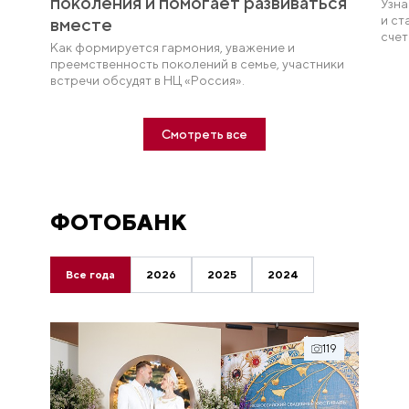
поколения и помогает развиваться
Узна
и ст
вместе
счет
Как формируется гармония, уважение и
праз
преемственность поколений в семье, участники
сам
встречи обсудят в НЦ «Россия».
Смотреть все
ФОТОБАНК
Все года
2026
2025
2024
119