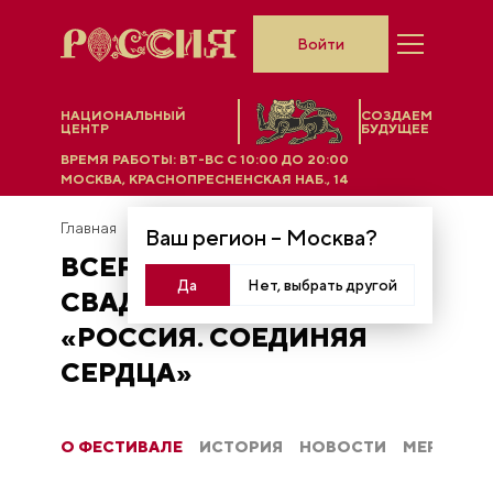
Войти
НАЦИОНАЛЬНЫЙ
СОЗДАЕМ
ЦЕНТР
БУДУЩЕЕ
ВРЕМЯ РАБОТЫ:
ВТ-ВС C 10:00 ДО 20:00
МОСКВА, КРАСНОПРЕСНЕНСКАЯ НАБ., 14
Главная
Свадебный фестиваль
Ваш регион –
Москва
?
ВСЕРОССИЙСКИЙ
Да
Нет, выбрать другой
СВАДЕБНЫЙ ФЕСТИВАЛЬ
«РОССИЯ. СОЕДИНЯЯ
СЕРДЦА»
О ФЕСТИВАЛЕ
ИСТОРИЯ
НОВОСТИ
МЕРОПРИ