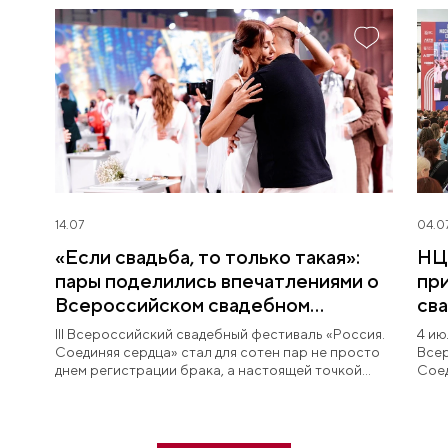
14.07
04.0
«Если свадьба, то только такая»:
НЦ
пары поделились впечатлениями о
при
Всероссийском свадебном
св
фестивале
III Всероссийский свадебный фестиваль «Россия.
4 ию
Соединяя сердца» стал для сотен пар не просто
Всер
днем регистрации брака, а настоящей точкой
Соед
отсчета новой семейной истории.
года