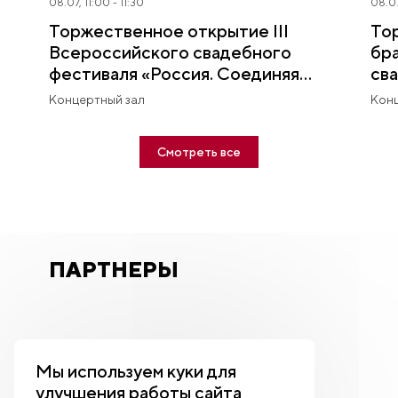
08.07, 11:00 - 11:30
08.07
бракосочетания
свадебный фестиваль
08.07
19.05.2024
Торжественное открытие III
То
Всероссийского свадебного
бра
фестиваля «Россия. Соединяя
св
68
сердца»
Концертный зал
Конц
Выставка "Россия".
Смотреть все
Всероссийский
свадебный фестиваль
18.05.2024
ПАРТНЕРЫ
Мы используем куки для
улучшения работы сайта