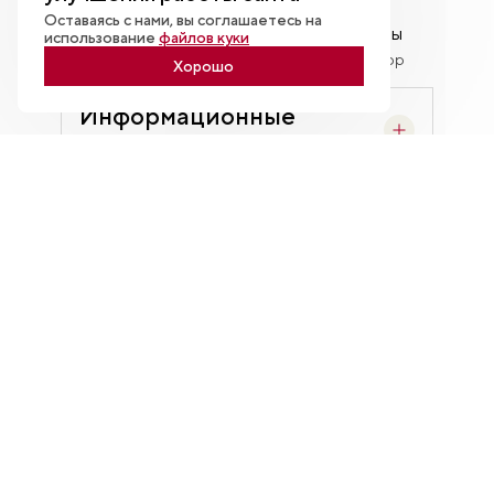
Оставаясь с нами, вы соглашаетесь на
НЦ «Россия»
ЗАГС Москвы
использование
файлов куки
Соорганизатор
Соорганизатор
Хорошо
Информационные
партнеры
Аналитические
партнеры
Отели
ЧАСТО ЗАДАВАЕМЫЕ
ВОПРОСЫ