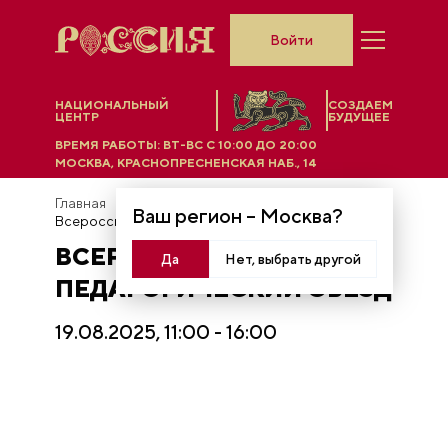
Войти
НАЦИОНАЛЬНЫЙ
СОЗДАЕМ
ЦЕНТР
БУДУЩЕЕ
ВРЕМЯ РАБОТЫ:
ВТ-ВС C 10:00 ДО 20:00
МОСКВА, КРАСНОПРЕСНЕНСКАЯ НАБ., 14
Главная
Трансляции и записи
Ваш регион –
Москва
?
Всероссийский педагогический съезд
ВСЕРОССИЙСКИЙ
Да
Нет, выбрать другой
ПЕДАГОГИЧЕСКИЙ СЪЕЗД
19.08.2025, 11:00 - 16:00