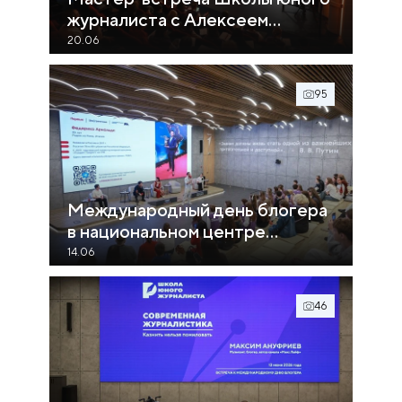
журналиста с Алексеем
Чеснаковым
20.06
95
Международный день блогера
в национальном центре
«Россия»
14.06
46