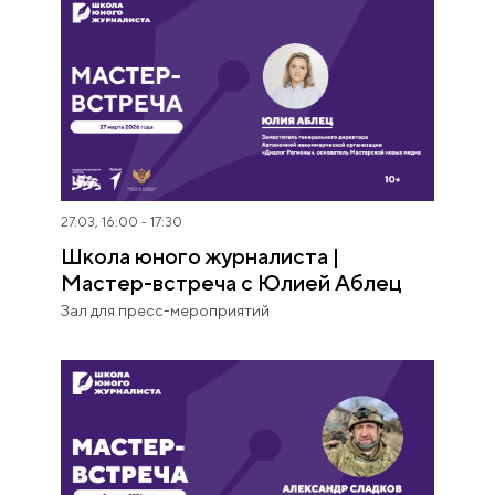
Директор по развитию
корпорации «Синергия»,
журналист, специалист по PR
и стратегическим
коммуникациям
Айса Бадмаева
Руководитель группы
продвижения бренда
работодателя
27.03, 16:00 - 17:30
Школа юного журналиста |
Надежда
Мастер-встреча с Юлией Аблец
Воскресенская
Зал для пресс-мероприятий
Научный редактор проекта
«Изборник», специалист по
истории языка,
профессиональный редактор
Полина Готовчиц
Продюсер Мастерской новых