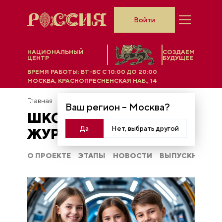
Войти
НАЦИОНАЛЬНЫЙ
СОЗДАЕМ
ЦЕНТР
БУДУЩЕЕ
ВРЕМЯ РАБОТЫ:
ВТ-ВС C 10:00 ДО 20:00
МОСКВА, КРАСНОПРЕСНЕНСКАЯ НАБ., 14
Главная
Школа юного журналиста
Ваш регион –
Москва
?
ШКОЛА ЮНОГО
Да
Нет, выбрать другой
ЖУРНАЛИСТА
О ПРОЕКТЕ
ЭТАПЫ
НОВОСТИ
ВЫПУСКНИКИ 2