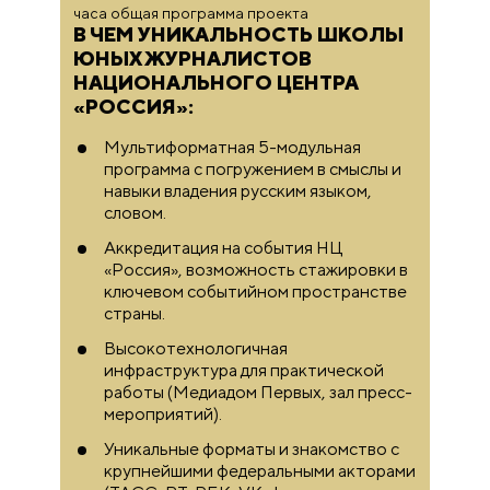
Юрий Никифоров
часа общая программа проекта
В ЧЕМ УНИКАЛЬНОСТЬ ШКОЛЫ
Кандидат исторических наук,
ЮНЫХ ЖУРНАЛИСТОВ
профессор Академии военных
наук, член Научного совета
НАЦИОНАЛЬНОГО ЦЕНТРА
Российского военно-
«РОССИЯ»:
исторического общества
Мультиформатная 5-модульная
программа с погружением в смыслы и
Джулия Паркер
навыки владения русским языком,
Корреспондент отдела
словом.
культуры газеты «Известия»
Аккредитация на события НЦ
«Россия», возможность стажировки в
Юлия Проскурина
ключевом событийном пространстве
Менеджер по продвижению
страны.
проектов Российского
Высокотехнологичная
общества «Знание»
инфраструктура для практической
работы (Медиадом Первых, зал пресс-
Галина Силантьева
мероприятий).
Ведущий продюсер
Уникальные форматы и знакомство с
Объединенной редакции
крупнейшими федеральными акторами
московских СМИ «Москва