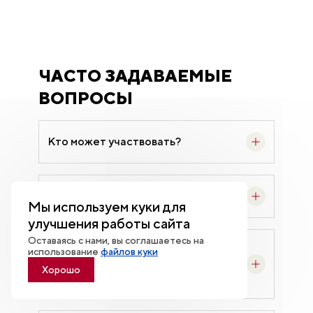
ЧАСТО ЗАДАВАЕМЫЕ
ВОПРОСЫ
Кто может участвовать?
Это платно?
Мы используем куки для
улучшения работы сайта
Оставаясь с нами, вы соглашаетесь на
Я живу не в Москве. Мне придется
использование
файлов куки
самому оплачивать дорогу и
Хорошо
проживание?