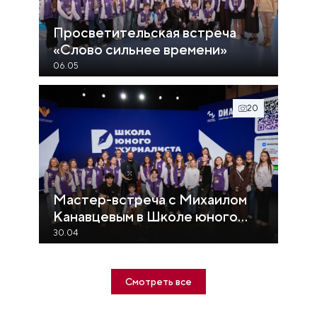
Просветительская встреча
«Слово сильнее времени»
06.05
20
Мастер-встреча с Михаилом
Канавцевым в Школе юного
журналиста
30.04
Смотреть все