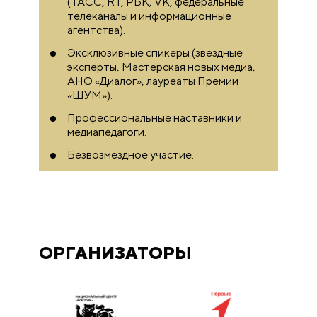
(ТАСС, RT, РБК, VK, федеральные
Медиа»
телеканалы и информационные
агентства).
Гиви Твалтвадзе
Эксклюзивные спикеры (звездные
Телеведущий, спортивный
эксперты, Мастерская новых медиа,
журналист, ведущий
АНО «Диалог», лауреаты Премии
спортивных и массовых
«ШУМ»).
мероприятий
Профессиональные наставники и
медиапедагоги.
Яна Шевченко
Безвозмездное участие.
Журналист, редактор, автор
текстов научно-популярного
издания о русском языке
«Изборник»
ОРГАНИЗАТОРЫ