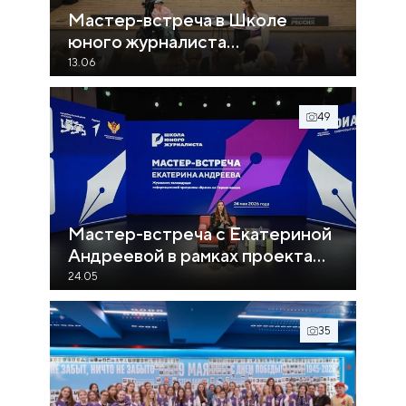
Мастер-встреча в Школе
юного журналиста
Национального центра
13.06
«Россия» с Максимом
Ануфриевым
49
Мастер-встреча с Екатериной
Андреевой в рамках проекта
«Школа юного журналиста»
24.05
35