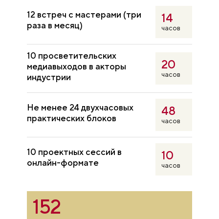
Маргарита Матяшева
12 встреч с мастерами (три
14
Специальный корреспондент
раза в месяц)
РБК
часов
Полина Меньшова
10 просветительских
20
медиавыходов в акторы
Журналист, редактор, главный
редактор проекта «Изборник»
часов
индустрии
Елизавета Морская
Не менее 24 двухчасовых
48
Корреспондент телеканала
практических блоков
часов
«Россия-24»
Елена Мулланурова
10 проектных сессий в
10
Бренд-директор,
онлайн-формате
часов
руководитель дирекции по
развитию бренда и
мультимедиапроектам ИД
«Аргументы и факты»
152