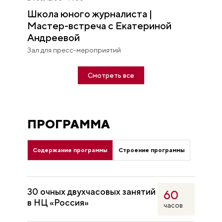
Школа юного журналиста |
Диана Кудрявцева
Мастер-встреча с Екатериной
Руководитель пресс-службы
Андреевой
Мастерской управления
«Сенеж» Президентской
Зал для пресс-мероприятий
платформы «Россия — страна
возможностей»
Смотреть все
Елена Кунина
Руководитель Департамента
медиакоммуникаций Движения
ПРОГРАММА
Первых
Никита Кущенко
Содержание программы
Строение программы
Основатель и руководитель
контент-центра «Кролики»,
победитель первого
30 очных двухчасовых занятий
Всероссийского кубка
60
нейроконтента
в НЦ «Россия»
часов