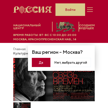
Войти
НАЦИОНАЛЬНЫЙ
СОЗДАЕМ
ЦЕНТР
БУДУЩЕЕ
ВРЕМЯ РАБОТЫ:
ВТ-ВС C 10:00 ДО 20:00
МОСКВА, КРАСНОПРЕСНЕНСКАЯ НАБ., 14
Главная
Афиша
Ваш регион –
Москва
?
Культурные мероприятия
Да
Нет, выбрать другой