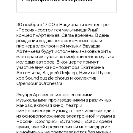
30 ноября в 17:00 в Национальном центре
«Россия» состоится мультимедийный
концерт «Артемьев. Связь времен». В день
рождения выдающегося композитора и
пионера электронной музыки Эдуарда
Артемьева будут исполнены знаковые хиты
мастера и актуальная симфоническая музыка
молодых авторов. В концерте примут
участие внучка композитора Екатерина
Артемьева, Андрей Лефлер, Никита Шутов,
хор Sound puzzle chorus и коллектив
OpensoundOrchestra.
Эдуард Артемьев известен своими
музыкальными произведениями в различных
жанрах, включая кино, театр и
симфоническую музыку, в том числе как один
из основоположников электронной музыки в
России. «Солярис», «Сталкер», «Свой среди
чужих, чужой среди своих» и многие другие
кинофильмы не представляются без музыки