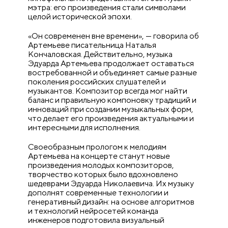
мэтра: его произведения стали символами
целой исторической эпохи.
«Он современен вне времени», — говорила об
Артемьеве писательница Наталья
Кончаловская. Действительно, музыка
Эдуарда Артемьева продолжает оставаться
востребованной и объединяет самые разные
поколения российских слушателей и
музыкантов. Композитор всегда мог найти
баланс и правильную компоновку традиций и
инноваций при создании музыкальных форм,
что делает его произведения актуальными и
интересными для исполнения.
Своеобразным прологом к мелодиям
Артемьева на концерте станут новые
произведения молодых композиторов,
творчество которых было вдохновлено
шедеврами Эдуарда Николаевича. Их музыку
дополнят современные технологии и
генеративный дизайн: на основе алгоритмов
и технологий нейросетей команда
инженеров подготовила визуальный