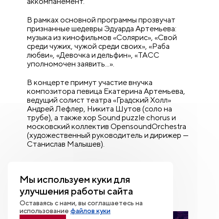
аккомпанемент.
В рамках основной программы прозвучат
признанные шедевры Эдуарда Артемьева:
музыка из кинофильмов «Солярис», «Свой
среди чужих, чужой среди своих», «Раба
любви», «Девочка и дельфин», «ТАСС
уполномочен заявить...».
В концерте примут участие внучка
композитора певица Екатерина Артемьева,
ведущий солист театра «Градский Холл»
Андрей Лефлер, Никита Шутов (соло на
трубе), а также хор Sound puzzle chorus и
московский коллектив OpensoundOrchestra
(художественный руководитель и дирижер —
Станислав Малышев).
Мы используем куки для
улучшения работы сайта
ФОТОБАНК СОБЫТИЯ
Оставаясь с нами, вы соглашаетесь на
использование
файлов куки