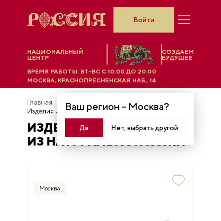
Войти
НАЦИОНАЛЬНЫЙ
СОЗДАЕМ
ЦЕНТР
БУДУЩЕЕ
ВРЕМЯ РАБОТЫ:
ВТ-ВС C 10:00 ДО 20:00
МОСКВА, КРАСНОПРЕСНЕНСКАЯ НАБ., 14
Главная
Универмаг
Ваш регион –
Москва
?
Изделия из натуральной кожи
ИЗДЕЛИЯ
Да
Нет, выбрать другой
ИЗ НАТУРАЛЬНОЙ КОЖИ
Москва