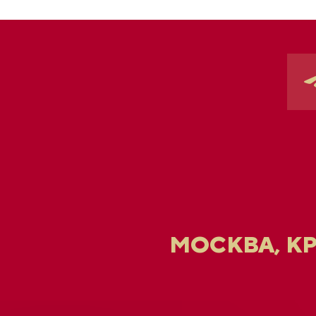
МОСКВА, К
U