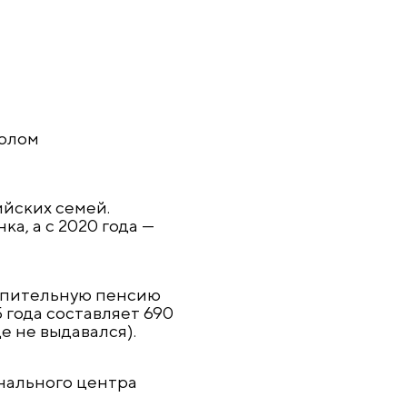
волом
ийских семей.
, а с 2020 года —
копительную пенсию
 года составляет 690
е не выдавался).
ального центра