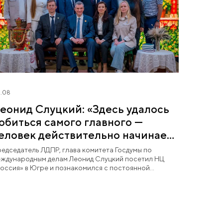
.08
еонид Слуцкий: «Здесь удалось
обиться самого главного —
еловек действительно начинает
юбить Югру»
едседатель ЛДПР, глава комитета Госдумы по
ждународным делам Леонид Слуцкий посетил НЦ
оссия» в Югре и познакомился с постоянной
спозицией «Увидеть Югру — влюбиться в Россию».