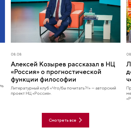
08.08
08
Алексей Козырев рассказал в НЦ
Л
«Россия» о прогностической
д
функции философии
ч
л
ль
Литературный клуб «Что/бы почитать?!» — авторский
Пр
проект НЦ «Россия».
ме
«Р
эк
Смотреть все