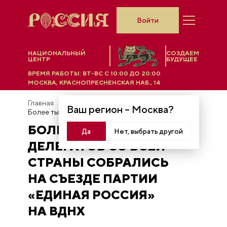
Войти
НАЦИОНАЛЬНЫЙ
СОЗДАЕМ
ЦЕНТР
БУДУЩЕЕ
ВРЕМЯ РАБОТЫ:
ВТ-ВС C 10:00 ДО 20:00
МОСКВА, КРАСНОПРЕСНЕНСКАЯ НАБ., 14
Главная
Новости
Ваш регион –
Москва
?
Более тысячи делегатов со всей страны собрались на съезде партии «Единая Россия» на ВДНХ
БОЛЕЕ ТЫСЯЧИ
Да
Нет, выбрать другой
ДЕЛЕГАТОВ СО ВСЕЙ
СТРАНЫ СОБРАЛИСЬ
НА СЪЕЗДЕ ПАРТИИ
«ЕДИНАЯ РОССИЯ»
НА ВДНХ