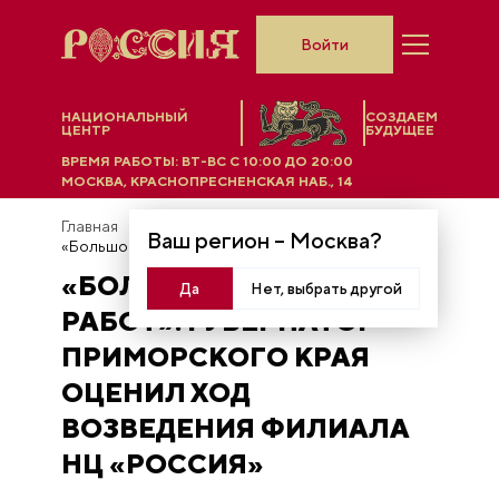
Войти
НАЦИОНАЛЬНЫЙ
СОЗДАЕМ
ЦЕНТР
БУДУЩЕЕ
ВРЕМЯ РАБОТЫ:
ВТ-ВС C 10:00 ДО 20:00
МОСКВА, КРАСНОПРЕСНЕНСКАЯ НАБ., 14
Главная
Новости
Ваш регион –
Москва
?
«Большой объем работ»: губернатор Приморского края оценил ход возведения филиала НЦ «Россия»
«БОЛЬШОЙ ОБЪЕМ
Да
Нет, выбрать другой
РАБОТ»: ГУБЕРНАТОР
ПРИМОРСКОГО КРАЯ
ОЦЕНИЛ ХОД
ВОЗВЕДЕНИЯ ФИЛИАЛА
НЦ «РОССИЯ»