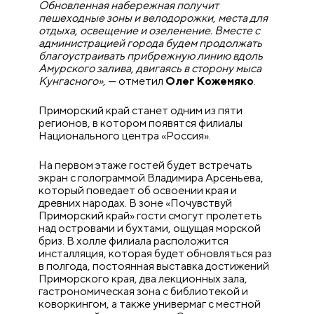
Обновленная набережная получит
пешеходные зоны и велодорожки, места для
отдыха, освещение и озеленение. Вместе с
администрацией города будем продолжать
благоустраивать прибрежную линию вдоль
Амурского залива, двигаясь в сторону мыса
Кунгасного»,
— отметил
Олег Кожемяко
.
Приморский край станет одним из пяти
регионов, в котором появятся филиалы
Национального центра «Россия».
На первом этаже гостей будет встречать
экран с голограммой Владимира Арсеньева,
который поведает об освоении края и
древних народах. В зоне «Почувствуй
Приморский край» гости смогут пролететь
над островами и бухтами, ощущая морской
бриз. В холле филиала расположится
инсталляция, которая будет обновляться раз
в полгода, постоянная выставка достижений
Приморского края, два лекционных зала,
гастрономическая зона с библиотекой и
коворкингом, а также универмаг с местной