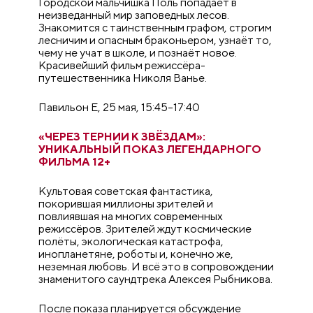
Городской мальчишка Поль попадает в
неизведанный мир заповедных лесов.
Знакомится с таинственным графом, строгим
лесничим и опасным браконьером, узнаёт то,
чему не учат в школе, и познаёт новое.
Красивейший фильм режиссёра-
путешественника Николя Ванье.
Павильон E, 25 мая, 15:45–17:40
«ЧЕРЕЗ ТЕРНИИ К ЗВЁЗДАМ»:
УНИКАЛЬНЫЙ ПОКАЗ ЛЕГЕНДАРНОГО
ФИЛЬМА 12+
Культовая советская фантастика,
покорившая миллионы зрителей и
повлиявшая на многих современных
режиссёров. Зрителей ждут космические
полёты, экологическая катастрофа,
инопланетяне, роботы и, конечно же,
неземная любовь. И всё это в сопровождении
знаменитого саундтрека Алексея Рыбникова.
После показа планируется обсуждение