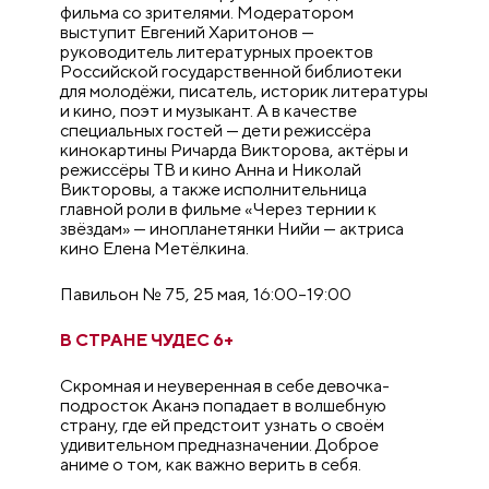
фильма со зрителями. Модератором
выступит Евгений Харитонов —
руководитель литературных проектов
Российской государственной библиотеки
для молодёжи, писатель, историк литературы
и кино, поэт и музыкант. А в качестве
специальных гостей — дети режиссёра
кинокартины Ричарда Викторова, актёры и
режиссёры ТВ и кино Анна и Николай
Викторовы, а также исполнительница
главной роли в фильме «Через тернии к
звёздам» — инопланетянки Нийи — актриса
кино Елена Метёлкина.
Павильон № 75, 25 мая, 16:00–19:00
В СТРАНЕ ЧУДЕС 6+
Скромная и неуверенная в себе девочка-
подросток Аканэ попадает в волшебную
страну, где ей предстоит узнать о своём
удивительном предназначении. Доброе
аниме о том, как важно верить в себя.