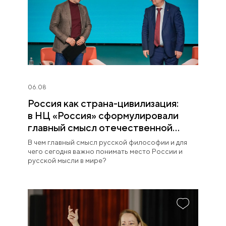
06.08
Россия как страна-цивилизация:
в НЦ «Россия» сформулировали
главный смысл отечественной
философии
В чем главный смысл русской философии и для
чего сегодня важно понимать место России и
русской мысли в мире?