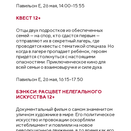
Павильон E, 26 мая, 14:00–15:55
КВЕСТ 12+
Отцы двух подростков из обеспеченных
семей — на спор, кто сдастся первым —
отправляют их в секретный лагерь, где
проводятся квесты с тематикой спецназа. Но
когда в лагере пропадает ребёнок, героям
придётся столкнуться с настоящими
опасностями. Приключенческое кино для
всей семьи о взаимовыручке и силе духа.
Павильон E, 26 мая, 16:15–17:50
БЭНКСИ: РАСЦВЕТ НЕЛЕГАЛЬНОГО
ИСКУССТВА 12+
Документальный фильм о самом знаменитом
уличном художнике в мире. Его политическое
искусство и провокации оскорбляли
истеблишмент и повлияли на новое
революционное движение, в то время как его