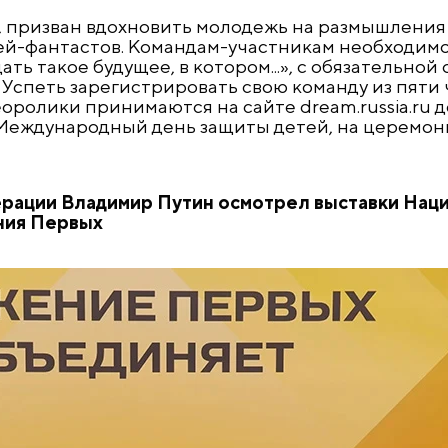
, призван вдохновить молодежь на размышления
ей-фантастов. Командам-участникам необходимо 
ть такое будущее, в котором...», с обязательной
Успеть зарегистрировать свою команду из пяти 
деоролики принимаются на сайте dream.russia.ru д
в Международный день защиты детей, на церемо
ерации Владимир Путин осмотрел выставки Нац
ения Первых