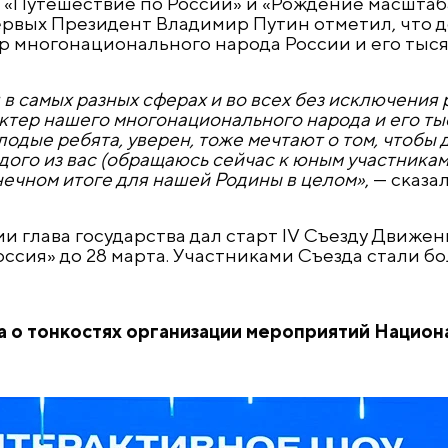
 «Путешествие по России» и «Рождение масштаба
рвых Президент Владимир Путин отметил, что 
р многонационального народа России и его тыс
 в самых разных сферах и во всех без исключения 
ктер нашего многонационального народа и его т
одые ребята, уверен, тоже мечтают о том, чтобы 
аждого из вас (обращаюсь сейчас к юным участник
онечном итоге для нашей Родины в целом»
, — сказа
и глава государства дал старт IV Съезду Движе
ссия» до 28 марта. Участниками Съезда стали б
ала о тонкостях организации мероприятий Нацио