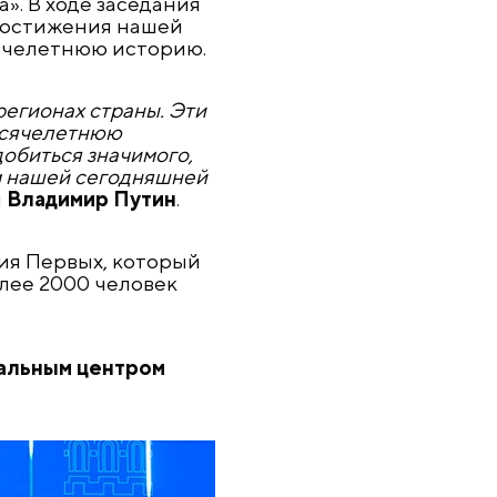
». В ходе заседания
достижения нашей
ячелетнюю историю.
регионах страны. Эти
ысячелетнюю
добиться значимого,
ам нашей сегодняшней
л
Владимир Путин
.
ния Первых, который
олее 2000 человек
нальным центром