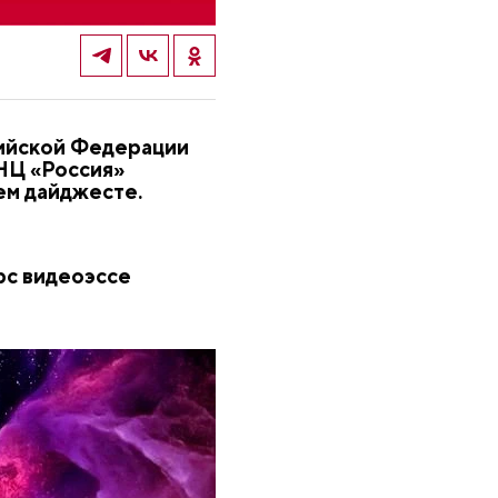
сийской Федерации
НЦ «Россия»
ем дайджесте.
рс видеоэссе