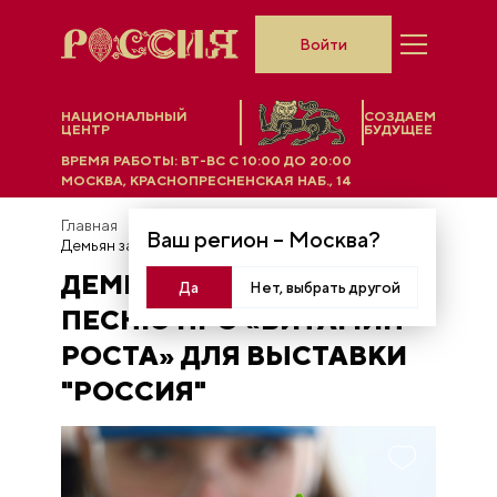
Войти
НАЦИОНАЛЬНЫЙ
СОЗДАЕМ
ЦЕНТР
БУДУЩЕЕ
ВРЕМЯ РАБОТЫ:
ВТ-ВС C 10:00 ДО 20:00
МОСКВА, КРАСНОПРЕСНЕНСКАЯ НАБ., 14
Главная
Новости
Ваш регион –
Москва
?
Демьян записал песню про «Витамин роста» для выставки "Россия"
ДЕМЬЯН ЗАПИСАЛ
Да
Нет, выбрать другой
ПЕСНЮ ПРО «ВИТАМИН
РОСТА» ДЛЯ ВЫСТАВКИ
"РОССИЯ"