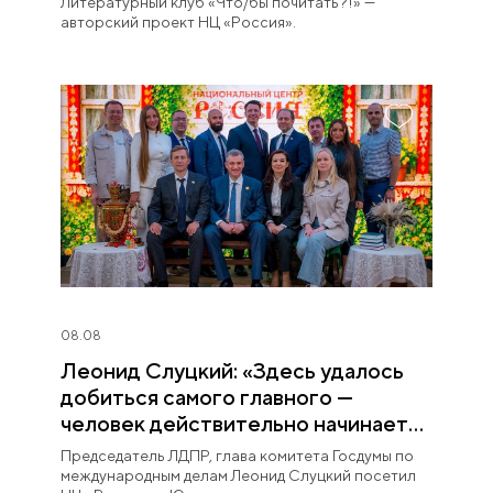
Литературный клуб «Что/бы почитать?!» —
авторский проект НЦ «Россия».
08.08
Леонид Слуцкий: «Здесь удалось
добиться самого главного —
человек действительно начинает
любить Югру»
Председатель ЛДПР, глава комитета Госдумы по
международным делам Леонид Слуцкий посетил