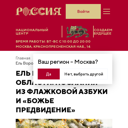
Войти
НАЦИОНАЛЬНЫЙ
СОЗДАЕМ
ЦЕНТР
БУДУЩЕЕ
ВРЕМЯ РАБОТЫ:
ВТ-ВС C 10:00 ДО 20:00
МОСКВА, КРАСНОПРЕСНЕНСКАЯ НАБ., 14
Главная
Новости
Ваш регион –
Москва
?
Ель Воронежской области: послания из флажковой азбуки и «Божье Предвидение»
ЕЛЬ ВОРОНЕЖСКОЙ
Да
Нет, выбрать другой
ОБЛАСТИ: ПОСЛАНИЯ
ИЗ ФЛАЖКОВОЙ АЗБУКИ
И «БОЖЬЕ
ПРЕДВИДЕНИЕ»