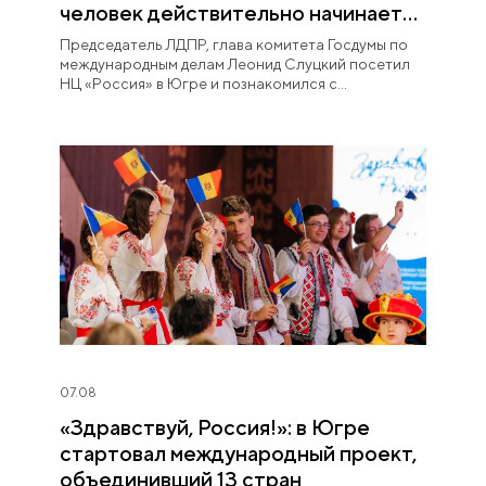
человек действительно начинает
любить Югру»
Председатель ЛДПР, глава комитета Госдумы по
международным делам Леонид Слуцкий посетил
НЦ «Россия» в Югре и познакомился с
постоянной экспозицией «Увидеть Югру —
влюбиться в Россию».
07.08
«Здравствуй, Россия!»: в Югре
стартовал международный проект,
объединивший 13 стран