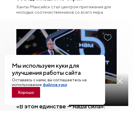
Ханты-Мансийск стал центром притяжения для
молодых соотечественников со всего мира.
Мы используем куки для
улучшения работы сайта
Оставаясь с нами, вы соглашаетесь на
Смотреть
использование
файлов куки
трансляцию
Хорошо
07.08
«В этом единстве — наша сила»:
Дмитрий Чернышенко рассказал, с
чего для него начинается Родина
С чего начинается Родина? На этот вопрос уже