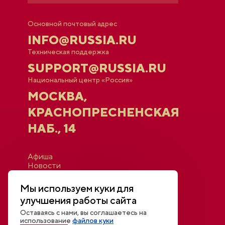
Основной почтовый адрес
INFO@RUSSIA.RU
Техническая поддержка
SUPPORT@RUSSIA.RU
Национальный центр «Россия»
МОСКВА,
КРАСНОПРЕСНЕНСКАЯ
НАБ., 14
Афиша
Новости
Открытый диалог
Трансляции и видео
Мы используем куки для
Для СМИ
улучшения работы сайта
Контакты
Оставаясь с нами, вы соглашаетесь на
использование
файлов куки