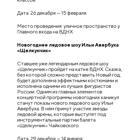
Дата: 26 декабря — 15 февраля.
Место проведения: уличное пространство у
Главного входа на ВДНХ.
Новогоднее ледовое шоу Ильи Авербуха
«Щелкунчик»
Ставшее уже легендарным ледовое шоу
«Щелкунчик» пройдёт на катке ВДНХ. Сказка,
без которой сложно представить Новый год,
будет дополнена эффектными костюмами и
исполнена одними из лучших фигуристов
России. Одним из главных элементов
концертной программы новогодних каникул
станут показы нового ледового шоу Ильи
Авербуха. В нём примут участие звёзды
ледовой арены, которые выступят под
инструментальные партии балета
«Щелкунчик» Чайковского.
Дата: 29 декабря — 14 января.