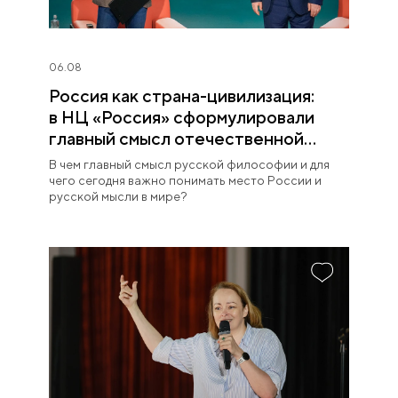
06.08
Россия как страна-цивилизация:
в НЦ «Россия» сформулировали
главный смысл отечественной
философии
В чем главный смысл русской философии и для
чего сегодня важно понимать место России и
русской мысли в мире?