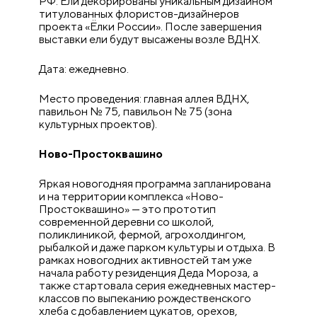
РФ. Ели декорированы уникальным дизайном
титулованных флористов-дизайнеров
проекта «Ёлки России». После завершения
выставки ели будут высажены возле ВДНХ.
Дата: ежедневно.
Место проведения: главная аллея ВДНХ,
павильон № 75, павильон № 75 (зона
культурных проектов).
Ново-Простоквашино
Яркая новогодняя программа запланирована
и на территории комплекса «Ново-
Простоквашино» — это прототип
современной деревни со школой,
поликлиникой, фермой, агрохолдингом,
рыбалкой и даже парком культуры и отдыха. В
рамках новогодних активностей там уже
начала работу резиденция Деда Мороза, а
также стартовала серия ежедневных мастер-
классов по выпеканию рождественского
хлеба с добавлением цукатов, орехов,