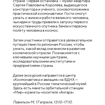
стране. Первая остановка — музей-квартира
Сергея Павловича Королёва, выдающегося
конструктора и учёного, основоположника
практической космонавтики. Гости смогут
узнать о жизни и работе великого человека,
чьи идеи и труды привели к запуску первого
искусственного спутника Земли и первому
полёту человека в космос.
Затем участники отправятся в увлекательное
путешествие по регионам России, чтобы
узнать, какой вклад они внесли в развитие
космической отрасли. Познакомятся с
ключевыми научными центрами,
исследовательскими институтами и
предприятиями страны.
Далее экскурсия направится в центр
«Космонавтика и авиация» на ВДНХ —
крупнейший в России тематический музей.
Здесь есть макеты орбитальной станции
«Мир» и ракеты-носителя «Ангара».
Павильон M, 17 апреля, 13:10–17:10.