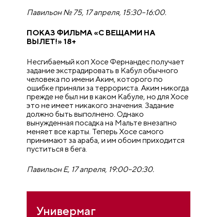
Павильон № 75, 17 апреля, 15:30–16:00.
ПОКАЗ ФИЛЬМА «С ВЕЩАМИ НА
ВЫЛЕТ!» 18+
Несгибаемый коп Хосе Фернандес получает
задание экстрадировать в Кабул обычного
человека по имени Аким, которого по
ошибке приняли за террориста. Аким никогда
прежде не был ни в каком Кабуле, но для Хосе
это не имеет никакого значения. Задание
должно быть выполнено. Однако
вынужденная посадка на Мальте внезапно
меняет все карты. Теперь Хосе самого
принимают за араба, и им обоим приходится
пуститься в бега.
Павильон E, 17 апреля, 19:00–20:30.
Универмаг