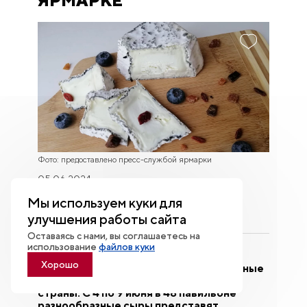
ЯРМАРКЕ
Фото: предоставлено пресс-службой ярмарки
05.06.2024
Мы используем куки для
улучшения работы сайта
Оставаясь с нами, вы соглашаетесь на
использование
файлов куки
На выставке "Россия" всегда можно
Хорошо
вкусно поесть и приобрести натуральные
продукты от производителей со всей
страны. С 4 по 9 июня в 48 павильоне
разнообразные сыры представят