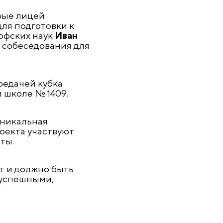
рые лицей
ля подготовки к
офских наук
Иван
 собеседования для
редачей кубка
 школе № 1409.
уникальная
оекта участвуют
ты.
т и должно быть
 успешными,