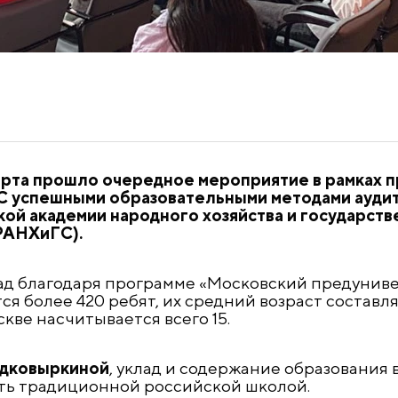
марта прошло очередное мероприятие в рамках 
. С успешными образовательными методами ауд
кой академии народного хозяйства и государст
РАНХиГС).
ад благодаря программе «Московский предуниве
я более 420 ребят, их средний возраст составл
ве насчитывается всего 15.
дковыркиной
, уклад и содержание образования
ать традиционной российской школой.