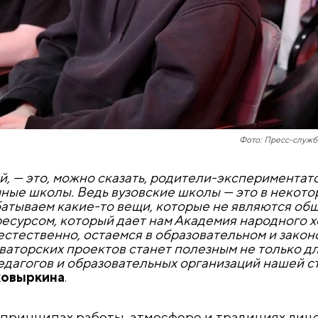
Фото: Пресс-служб
, — это, можно сказать, родители-экспериментат
чные школы. Ведь вузовские школы — это в некото
атываем какие-то вещи, которые не являются об
есурсом, который дает нам Академия народного х
естественно, остаемся в образовательном и зако
оваторских проектов станет полезным не только д
педагогов и образовательных организаций нашей с
ковыркина
.
 принципах работы, атмосфере и традициях лице