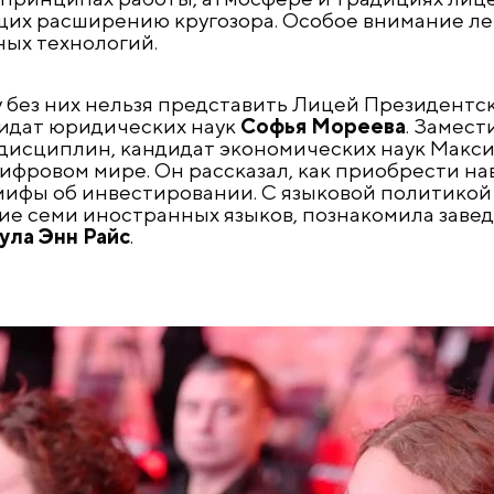
щих расширению кругозора. Особое внимание л
ых технологий.
у без них нельзя представить Лицей Президентс
дидат юридических наук
Софья Мореева
. Замест
дисциплин, кандидат экономических наук Макс
ифровом мире. Он рассказал, как приобрести н
мифы об инвестировании. С языковой политикой 
ие семи иностранных языков, познакомила зав
ула Энн Райс
.