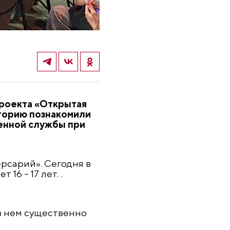
проекта «Открытая
иторию познакомили
венной службы при
рсарий». Сегодня в
яет
16 – 17 лет.
.
 в нем существенно