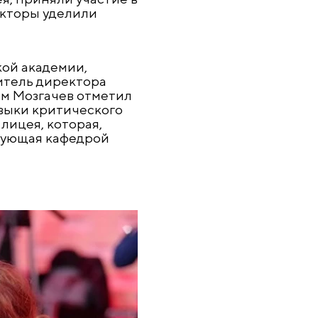
екторы уделили
кой академии,
итель директора
им Мозгачев отметил
авыки критического
лицея, которая,
едующая кафедрой