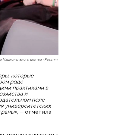
а Национального центра «Россия»
оры, которые
ром роде
щими практиками в
озяйства и
нодательном поле
ля университетских
траны»
, — отметила
я, приняли участие в