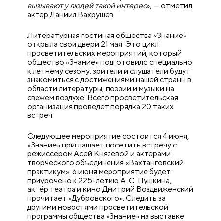
вызывают у людей такой интерес
», — отметил
актёр Даниил Вахрушев.
Литературная гостиная общества «Знание»
открыла свои двери 21 мая. Это цикл
просветительских мероприятий, который
общество «Знание» подготовило специально
к летнему сезону: зрители и слушатели будут
знакомиться с достижениями нашей страны в
области литературы, поэзии и музыки на
свежем воздухе. Всего просветительская
организация проведёт порядка 20 таких
встреч.
Следующее мероприятие состоится 4 июня,
«Знание» приглашает посетить встречу с
режиссёром Асей Князевой и актёрами
творческого объединения «Вахтанговский
практикум». 6 июня мероприятие будет
приурочено к 225-летию А. С. Пушкина,
актёр театра и кино Дмитрий Воздвиженский
прочитает «Дубровского». Следить за
другими новостями просветительской
программы общества «Знание» на выставке