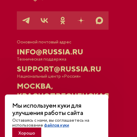
Основной почтовый адрес
INFO@RUSSIA.RU
Техническая поддержка
SUPPORT@RUSSIA.RU
Национальный центр «Россия»
МОСКВА,
КРАСНОПРЕСНЕНСКАЯ
НАБ., 14
Мы используем куки для
улучшения работы сайта
Оставаясь с нами, вы соглашаетесь на
Афиша
использование
файлов куки
Новости
Хорошо
Открытый диалог