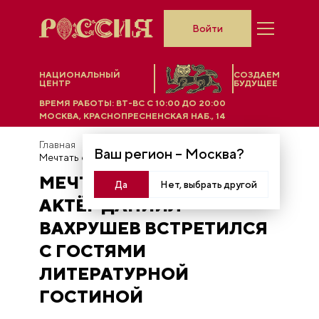
Войти
НАЦИОНАЛЬНЫЙ
СОЗДАЕМ
ЦЕНТР
БУДУЩЕЕ
ВРЕМЯ РАБОТЫ:
ВТ-ВС C 10:00 ДО 20:00
МОСКВА, КРАСНОПРЕСНЕНСКАЯ НАБ., 14
Главная
Новости
Ваш регион –
Москва
?
Мечтать со «Знанием»: актёр Даниил Вахрушев встретился с гостями литературной гостиной
МЕЧТАТЬ СО «ЗНАНИЕМ»:
Да
Нет, выбрать другой
АКТЁР ДАНИИЛ
ВАХРУШЕВ ВСТРЕТИЛСЯ
С ГОСТЯМИ
ЛИТЕРАТУРНОЙ
ГОСТИНОЙ