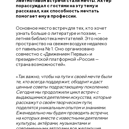
лейтмотивом встречи стали мечты. Актёр
порассуждал с гостями на эту тему и
рассказал, как способность мечтать
помогает ему в профессии.
Основное место встреч для тех, кто хочет
узнать больше о литературе и поэзии, —
летняя библиотека мечтателей. Это новое
пространство на свежем воздухе недалеко
от павильона № 1. Оно организовано
совместно с «Движением Первых» и
президентской платформой «Россия —
страна возможностей».
«
Так важно, чтобы на пути к своей мечте были
те, кто всегда поддержит, ободрит и даст
ценные советы подрастающему поколению.
Сегодня мы продолжили цикл встреч с
выдающимися деятелями искусства, которые
расскажут о своём творческом пути,
поделятся уникальным опытом и знаниями.
Еженедельно мы будем проводить встречи,
на которых вместе с известными деятелями
культуры, актёрами, музыкантами и
современными авторами все желающие