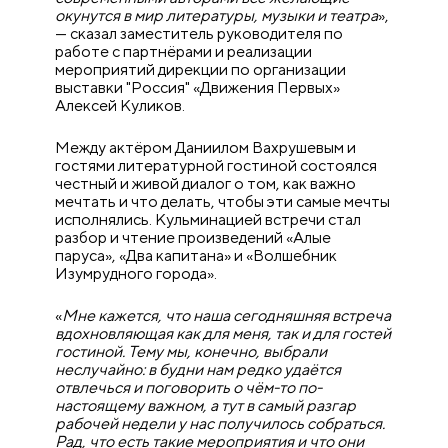
окунутся в мир литературы, музыки и театра
»,
— сказал заместитель руководителя по
работе с партнёрами и реализации
мероприятий дирекции по организации
выставки "Россия" «Движения Первых»
Алексей Куликов.
Между актёром Даниилом Вахрушевым и
гостями литературной гостиной состоялся
честный и живой диалог о том, как важно
мечтать и что делать, чтобы эти самые мечты
исполнялись. Кульминацией встречи стал
разбор и чтение произведений «Алые
паруса», «Два капитана» и «Волшебник
Изумрудного города».
«
Мне кажется, что наша сегодняшняя встреча
вдохновляющая как для меня, так и для гостей
гостиной. Тему мы, конечно, выбрали
неслучайно: в будни нам редко удаётся
отвлечься и поговорить о чём-то по-
настоящему важном, а тут в самый разгар
рабочей недели у нас получилось собраться.
Рад, что есть такие мероприятия и что они