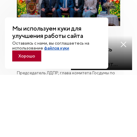
Мы используем куки для
улучшения работы сайта
08.08
Оставаясь с нами, вы соглашаетесь на
Смотреть
использование
файлов куки
Леонид Слуцкий: «Здесь удалось
трансляцию
добиться самого главного —
Хорошо
человек действительно начинает
любить Югру»
Председатель ЛДПР, глава комитета Госдумы по
международным делам Леонид Слуцкий посетил
НЦ «Россия» в Югре и познакомился с
постоянной экспозицией «Увидеть Югру —
влюбиться в Россию».
Смотреть все
НАЦИОНАЛЬНЫЙ ЦЕНТР