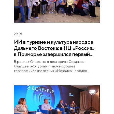
29.05
ИИ в туризме и культура народов
Дальнего Востока: в НЦ «Россия»
в Приморье завершился первый
Открытый лекторий
В рамках Открытого лектория «Создавая
будущее: экотуризм» также прошли
географические чтения «Мозаика народов
Дальнего Востока».