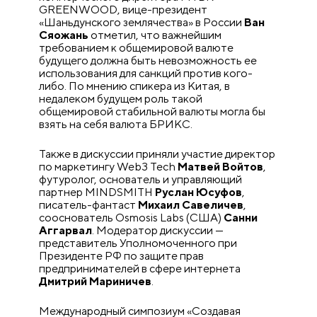
GREENWOOD, вице-президент
«Шаньдунского землячества» в России
Ван
Сяожань
отметил, что важнейшим
требованием к общемировой валюте
будущего должна быть невозможность ее
использования для санкций против кого-
либо. По мнению спикера из Китая, в
недалеком будущем роль такой
общемировой стабильной валюты могла бы
взять на себя валюта БРИКС.
Также в дискуссии приняли участие директор
по маркетингу Web3 Tech
Матвей Войтов
,
футуролог, основатель и управляющий
партнер MINDSMITH
Руслан Юсуфов
,
писатель-фантаст
Михаил Савеличев
,
сооснователь Osmosis Labs (США)
Санни
Аггарвал
. Модератор дискуссии —
представитель Уполномоченного при
Президенте РФ по защите прав
предпринимателей в сфере интернета
Дмитрий Мариничев
.
Международный симпозиум «Создавая