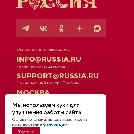
Основной почтовый адрес
INFO@RUSSIA.RU
Техническая поддержка
SUPPORT@RUSSIA.RU
Национальный центр «Россия»
МОСКВА,
КРАСНОПРЕСНЕНСКАЯ
Мы используем куки для
НАБ., 14
улучшения работы сайта
Оставаясь с нами, вы соглашаетесь на
использование
файлов куки
Афиша
Хорошо
Новости