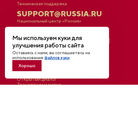
Техническая поддержка
SUPPORT@RUSSIA.RU
Национальный центр «Россия»
МОСКВА,
Мы используем куки для
КРАСНОПРЕСНЕНСКАЯ
улучшения работы сайта
НАБ., 14
Оставаясь с нами, вы соглашаетесь на
использование
файлов куки
Хорошо
Афиша
Новости
Открытый диалог
Трансляции и видео
Для СМИ
Контакты
Войти в личный кабинет