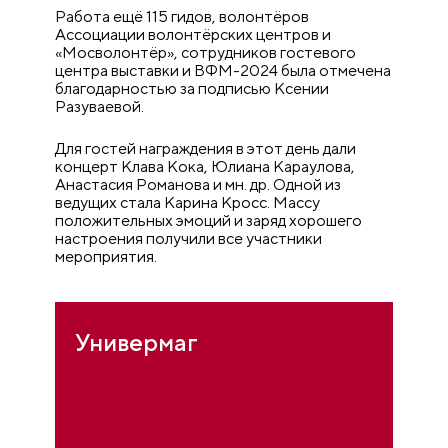
Работа ещё 115 гидов, волонтёров
Ассоциации волонтёрских центров и
«Мосволонтёр», сотрудников гостевого
центра выставки и ВФМ-2024 была отмечена
благодарностью за подписью Ксении
Разуваевой.
Для гостей награждения в этот день дали
концерт Клава Кока, Юлиана Караулова,
Анастасия Романова и мн. др. Одной из
ведущих стала Карина Кросс. Массу
положительных эмоций и заряд хорошего
настроения получили все участники
мероприятия.
Универмаг