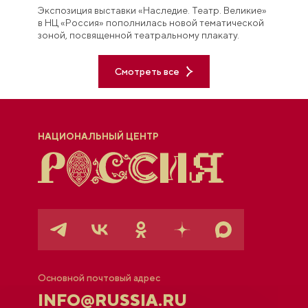
Экспозиция выставки «Наследие. Театр. Великие»
в НЦ «Россия» пополнилась новой тематической
зоной, посвященной театральному плакату.
Смотреть все
НАЦИОНАЛЬНЫЙ ЦЕНТР
Основной почтовый адрес
INFO@RUSSIA.RU