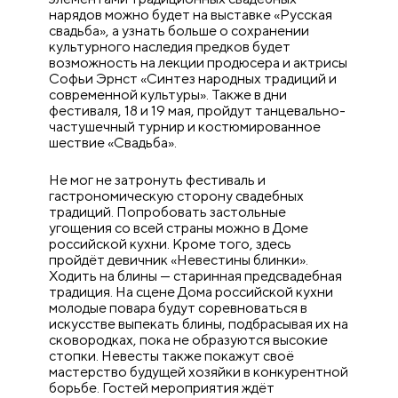
нарядов можно будет на выставке «Русская
свадьба», а узнать больше о сохранении
культурного наследия предков будет
возможность на лекции продюсера и актрисы
Софьи Эрнст «Синтез народных традиций и
современной культуры». Также в дни
фестиваля, 18 и 19 мая, пройдут танцевально-
частушечный турнир и костюмированное
шествие «Свадьба».
Не мог не затронуть фестиваль и
гастрономическую сторону свадебных
традиций. Попробовать застольные
угощения со всей страны можно в Доме
российской кухни. Кроме того, здесь
пройдёт девичник «Невестины блинки».
Ходить на блины — старинная предсвадебная
традиция. На сцене Дома российской кухни
молодые повара будут соревноваться в
искусстве выпекать блины, подбрасывая их на
сковородках, пока не образуются высокие
стопки. Невесты также покажут своё
мастерство будущей хозяйки в конкурентной
борьбе. Гостей мероприятия ждёт