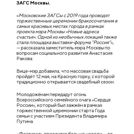
ЗАГС Москвы.
«
Московские ЗАГСы с 2019 года проводят
торжественные церемонии бракосочетания в
самых красивых местах города в рамках
проекта мэра Москвы «Новые адреса
счастья». Одной из необычных локаций также
стала площадка выставки-форума "Россия"
»,
— рассказала заместитель мэра Москвы по
вопросам социального развития Анастасия
Ракова.
Вице-мэр добавила, что массовая свадьба
пройдёт 12 мая, на Красную горку, с которой
традиционно открывается свадебный сезон.
Молодожёнам передадут огонь
Всероссийского семейного очага «Сердце
России», который был зажжён в рамках
торжественной церемонии старта Года
семьи c участием Президента Владимира
Путина.
«
Фестиваль продлится больше недели — до