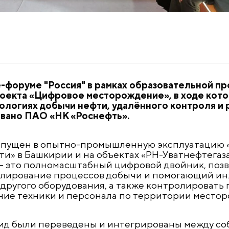
е-форуме "Россия" в рамках образовательной п
оекта «Цифровое месторождение», в ходе кото
нологиях добычи нефти, удалённого контроля и
вано ПАО «НК «Роснефть».
апущен в опытно-промышленную эксплуатацию 
» в Башкирии и на объектах «РН-Уватнефтегаз
— это полномасштабный цифровой двойник, поз
елирование процессов добычи и помогающий и
другого оборудования, а также контролировать
ие техники и персонала по территории местор
ид были переведены и интегрированы между соб