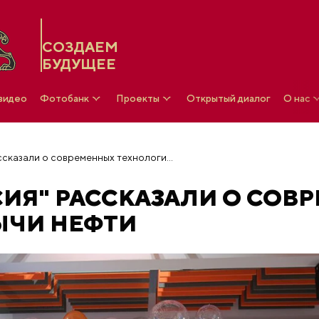
СОЗДАЕМ
БУДУЩЕЕ
 видео
Фотобанк
Проекты
Открытый диалог
О нас
На выставке "Россия" рассказали о современных технологиях добычи нефти
СИЯ" РАССКАЗАЛИ О СОВ
ЫЧИ НЕФТИ