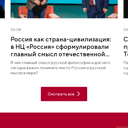
06.08
06
Россия как страна-цивилизация:
С
в НЦ «Россия» сформулировали
п
главный смысл отечественной
Т
философии
В чем главный смысл русской философии и для чего
Пе
сегодня важно понимать место России и русской
сц
мысли в мире?
сц
Смотреть все