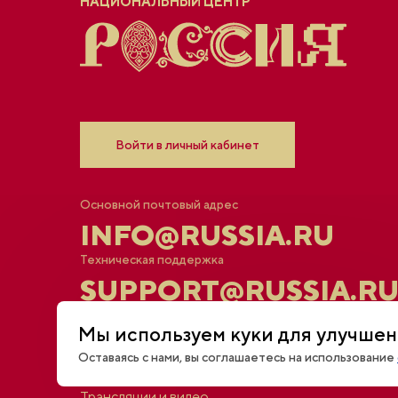
НАЦИОНАЛЬНЫЙ ЦЕНТР
Войти в личный кабинет
Основной почтовый адрес
INFO@RUSSIA.RU
Техническая поддержка
SUPPORT@RUSSIA.R
Мы используем куки для улучшен
Афиша
Оставаясь с нами, вы соглашаетесь на использование
Новости
Открытый диалог
Трансляции и видео