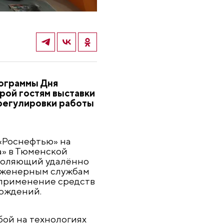
рограммы Дня
рой гостям выставки
 регулировки работы
«Роснефтью» на
а» в Тюменской
воляющий удалённо
нженерным службам
 применение средств
ождений.
ой на технологиях