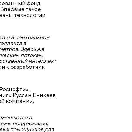
ированный фонд
 Впервые такое
ованы технологии
ется в центральном
еллекта в
метров. Здесь же
ическим потокам.
усственный интеллект
ти», разработчик
«Роснефти»,
ия» Руслан Еникеев.
ой компании.
именяются в
стемы поддержания
овых помощников для