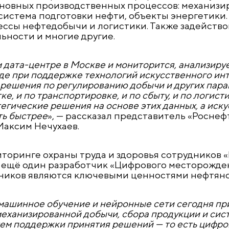
сновных производственных процессов: механиз
система подготовки нефти, объекты энергетики.
ссы нефтедобычи и логистики. Также задейств
ьности и многие другие.
 дата-центре в Москве и мониторится, анализиру
де при поддержке технологий искусственного инт
решения по регулированию добычи и других пара
е, и по транспортировке, и по сбыту, и по логист
егические решения на основе этих данных, а иск
ть быстрее
», — рассказал представитель «Роснеф
аксим Нечухаев.
иторинге охраны труда и здоровья сотрудников 
, ещё один разработчик «Цифрового месторожден
отников являются ключевыми ценностями нефтян
машинное обучение и нейронные сети сегодня пр
еханизированной добычи, сбора продукции и си
тем поддержки принятия решений — то есть цифр