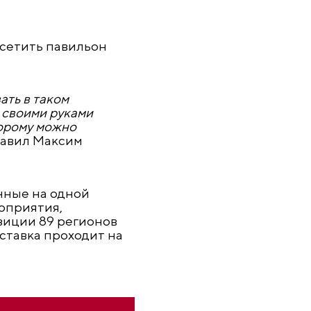
осетить павильон
ать в таком
 своими руками
торому можно
бавил Максим
нные на одной
оприятия,
зиции 89 регионов
ставка проходит на