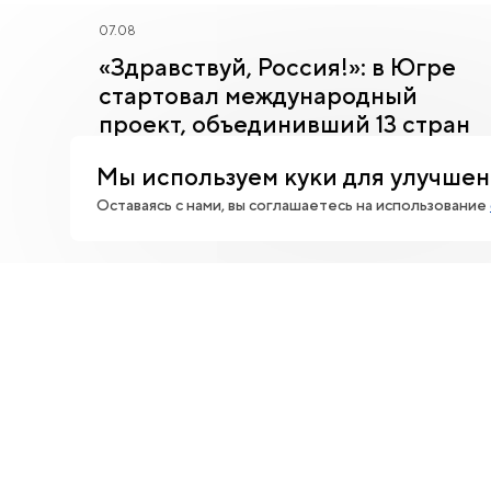
07.08
«Здравствуй, Россия!»: в Югре
стартовал международный
проект, объединивший 13 стран
Ханты-Мансийск стал центром притяжения для
Мы используем куки для улучшен
молодых соотечественников со всего мира.
Оставаясь с нами, вы соглашаетесь на использование
НАЦИОНАЛЬНЫЙ ЦЕНТР