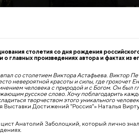
зднования столетия со дня рождения российског
и о главных произведениях автора и фактах из е
овпал со столетием Виктора Астафьева. Виктор Пе
сто невероятной красоты и силы, где грохочет Е
нением человека с природой и с Богом. Он был 
ающим русское слово. Хочу поблагодарить каждог
сладиться творчеством этого уникального человек
 Выставки Достижений "Россия"» Наталья Вирту
ицист Анатолий Заболоцкий, который лично знал
едениях.