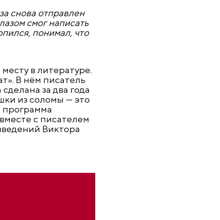
за снова отправлен
лазом смог написать
опился, понимал, что
 месту в литературе.
т». В нём писатель
сделана за два года
шки из соломы — это
я программа
 вместе с писателем
зведений Виктора