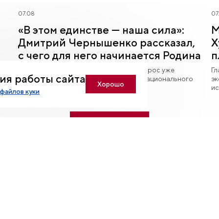
07.08
07
«В этом единстве — наша сила»:
М
Дмитрий Чернышенко рассказал,
Х
с чего для него начинается Родина
п
б
С чего начинается Родина? На этот вопрос уже
Гл
ия работы сайта
ответили тысячи участников проекта Национального
эк
Хорошо
центра «Россия».
ис
файлов куки
Смотреть все