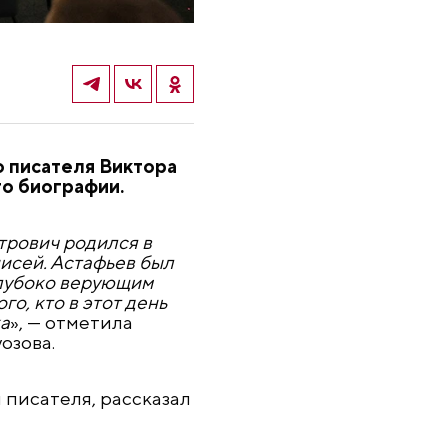
о писателя Виктора
го биографии.
трович родился в
нисей. Астафьев был
глубоко верующим
о, кто в этот день
а
», — отметила
озова.
 писателя, рассказал