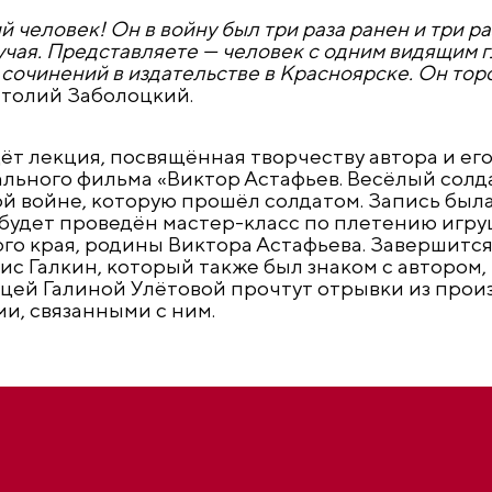
человек! Он в войну был три раза ранен и три ра
учая. Представляете — человек с одним видящим г
 сочинений в издательстве в Красноярске. Он тор
натолий Заболоцкий.
дёт лекция, посвящённая творчеству автора и его
ального фильма «Виктор Астафьев. Весёлый солда
 войне, которую прошёл солдатом. Запись была 
 будет проведён мастер-класс по плетению игру
о края, родины Виктора Астафьева. Завершитс
с Галкин, который также был знаком с автором,
цей Галиной Улётовой прочтут отрывки из прои
и, связанными с ним.