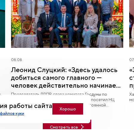
08.08
07
Леонид Слуцкий: «Здесь удалось
«
добиться самого главного —
с
человек действительно начинает
п
любить Югру»
й
Председатель ЛДПР, глава комитета Госдумы по
Ха
международным делам Леонид Слуцкий посетил НЦ
мо
ия работы сайта
«Россия» в Югре и познакомился с постоянной
Хорошо
экспозицией «Увидеть Югру — влюбиться в Россию».
файлов куки
Смотреть все