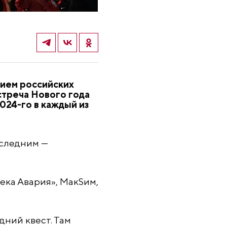
тием российских
встреча Нового года
2024-го в каждый из
оследним —
ека Авария», МакSим,
дний квест. Там