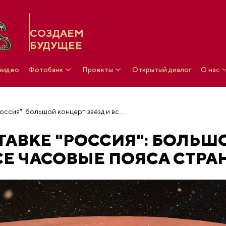
СОЗДАЕМ
БУДУЩЕЕ
 видео
Фотобанк
Проекты
Открытый диалог
О нас
Новый год на выставке "Россия": большой концерт звёзд и все часовые пояса страны
ТАВКЕ "РОССИЯ": БОЛЬШ
ВСЕ ЧАСОВЫЕ ПОЯСА СТРА