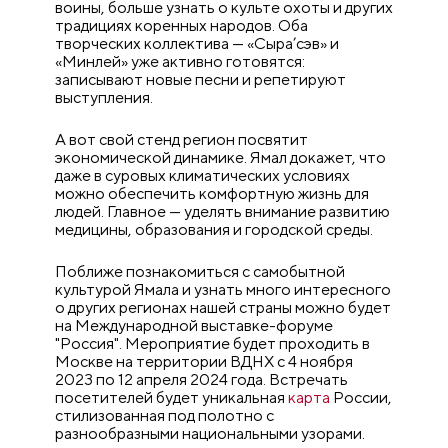
воины, больше узнать о культе охоты и других
традициях коренных народов. Оба
творческих коллектива — «Сыра’сэв» и
«Минлей» уже активно готовятся:
записывают новые песни и репетируют
выступления.
А вот свой стенд регион посвятит
экономической динамике. Ямал докажет, что
даже в суровых климатических условиях
можно обеспечить комфортную жизнь для
людей. Главное — уделять внимание развитию
медицины, образования и городской среды.
Поближе познакомиться с самобытной
культурой Ямала и узнать много интересного
о других регионах нашей страны можно будет
на Международной выставке-форуме
"Россия". Мероприятие будет проходить в
Москве на территории ВДНХ с 4 ноября
2023 по 12 апреля 2024 года. Встречать
посетителей будет уникальная
карта
России,
стилизованная под полотно с
разнообразными национальными узорами.