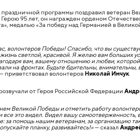
м праздничной программы поздравил ветеран Ве
. Герою 95 лет, он награжден орденом Отечестве
та», медалью «За победу над Германией в Велик
ас, волонтеров Победы! Спасибо, что вы существу
 жизнь светлой, красивой. Я желаю вам больших у
лагодаря вам, вашему отношению и любви, которой
евали на фронтах. Будьте бдительны, внимательны,
— приветствовал волонтеров
Николай Имчук
.
розвучали от Героя Российской Федерации
Андр
днем Великой Победы и отметить работу волонтер
 все это видел. Видел вашу самоотверженность, в
те: за помощь нашим ветеранам, за организацию та
пускайте планку, развивайтесь!»
— сказал
Андре