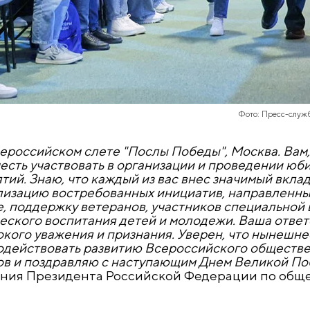
Фото: Пресс-служ
сероссийском слете "Послы Победы", Москва. Вам
честь участвовать в организации и проведении юб
ий. Знаю, что каждый из вас внес значимый вклад
ализацию востребованных инициатив, направленн
, поддержку ветеранов, участников специальной
ческого воспитания детей и молодежи. Ваша отве
окого уважения и признания. Уверен, что нынешн
содействовать развитию Всероссийского обществ
ов и поздравляю с наступающим Днем Великой По
ения Президента Российской Федерации по общ