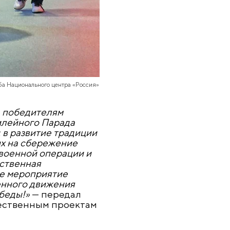
ба Национального центра «Россия»
, победителям
илейного Парада
 в развитие традиции
ых на сбережение
 военной операции и
тственная
ее мероприятие
енного движения
беды!»
— передал
ественным проектам