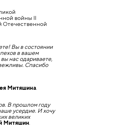
ликой
нной войны II
ой Отечественной
ете! Вы в состоянии
спехов в вашем
 вы нас одариваете,
 вежливы. Спасибо
ея Митяшина
.
ов. В прошлом году
аше усердие. И хочу
ких великих
й Митяшин
.