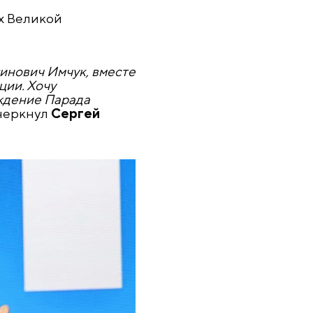
х Великой
тинович Имчук, вместе
ции. Хочу
ождение Парада
черкнул
Сергей