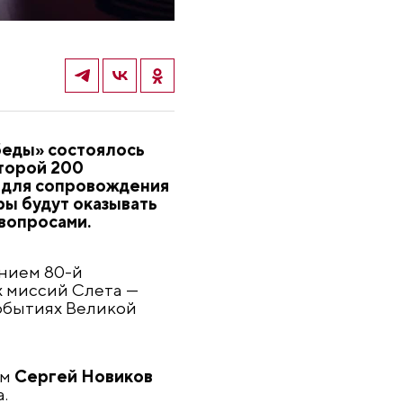
еды» состоялось
оторой 200
у для сопровождения
ры будут оказывать
вопросами.
анием 80-й
х миссий Слета —
обытиях Великой
ам
Сергей Новиков
а.