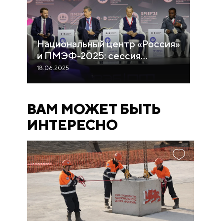
Национальный центр «Россия»
и ПМЭФ-2025: сессия
«Формируя новую платформу
18.06.2025
глобального роста»
ВАМ МОЖЕТ БЫТЬ
ИНТЕРЕСНО