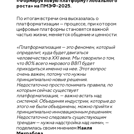
«Формируя новую платформу глобального
роста» на ПМЭФ-2025.
По итогам встречи она высказалась о
платформатизации — процессе, при котором
цифровые платформы становятся важной
частью жизни, меняется общение и ценности.
«Платформатизация — это феномен, который
определит, куда будет двигаться
человечество в XXI веке. Мы говорили о том,
что 80% всего мирового ВВП будет
приходиться именно на нее. Этот вопрос
очень важен, потому что нужны
принципиально новые решения.
Недостаточно просто понимать правила, по
которым сейчас существует
платформатизация, — важно встать над
системой. Объединяя индустрии, которые до
этого не были объединены, можно прийти к
принципиально инновационным решениям.
Недостаточно следовать существующим
трендам — нужна надстройка над ними»,
—
поделилась своим мнением
Наиля
Мехрабова
.