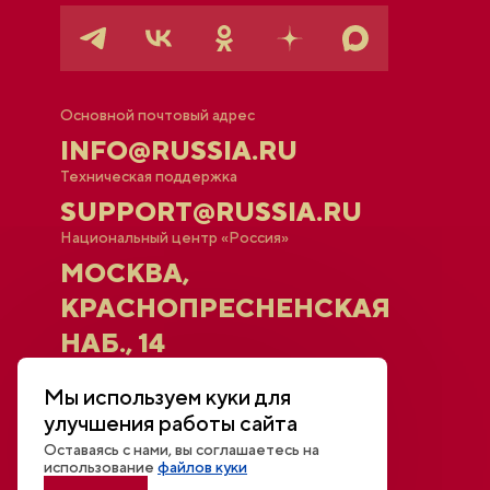
Основной почтовый адрес
INFO@RUSSIA.RU
Техническая поддержка
SUPPORT@RUSSIA.RU
Национальный центр «Россия»
МОСКВА,
КРАСНОПРЕСНЕНСКАЯ
НАБ., 14
Мы используем куки для
Афиша
улучшения работы сайта
Новости
Открытый диалог
Оставаясь с нами, вы соглашаетесь на
Трансляции и видео
использование
файлов куки
Для СМИ