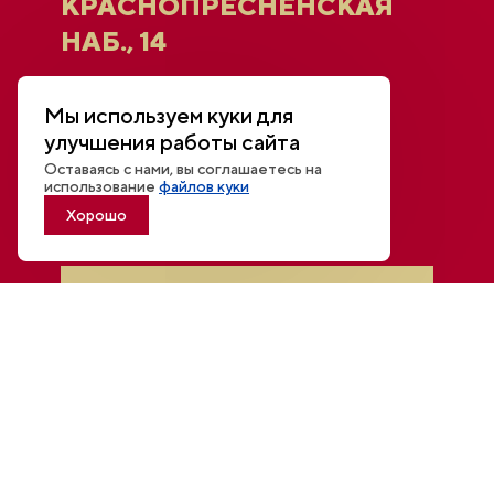
КРАСНОПРЕСНЕНСКАЯ
НАБ., 14
Афиша
Мы используем куки для
Новости
улучшения работы сайта
Открытый диалог
Трансляции и видео
Оставаясь с нами, вы соглашаетесь на
Для СМИ
использование
файлов куки
Контакты
Хорошо
Войти в личный кабинет
Национальный центр «Россия»
Политика конфиденциальности
© 2026