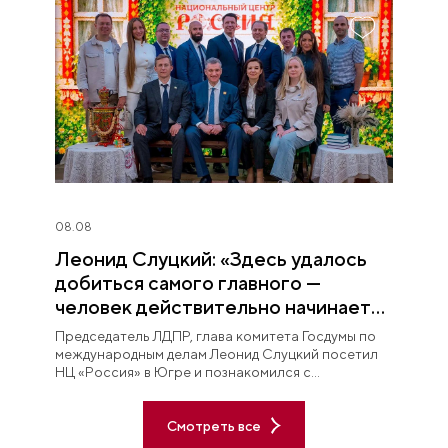
08.08
Леонид Слуцкий: «Здесь удалось
добиться самого главного —
человек действительно начинает
любить Югру»
Председатель ЛДПР, глава комитета Госдумы по
международным делам Леонид Слуцкий посетил
НЦ «Россия» в Югре и познакомился с
постоянной экспозицией «Увидеть Югру —
влюбиться в Россию».
Смотреть все