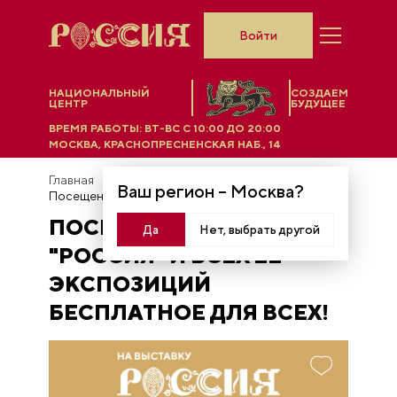
Войти
НАЦИОНАЛЬНЫЙ
СОЗДАЕМ
ЦЕНТР
БУДУЩЕЕ
ВРЕМЯ РАБОТЫ:
ВТ-ВС C 10:00 ДО 20:00
МОСКВА, КРАСНОПРЕСНЕНСКАЯ НАБ., 14
Главная
Новости
Ваш регион –
Москва
?
Посещение выставки "Россия" и всех её экспозиций бесплатное для всех!
ПОСЕЩЕНИЕ ВЫСТАВКИ
Да
Нет, выбрать другой
"РОССИЯ" И ВСЕХ ЕЁ
ЭКСПОЗИЦИЙ
БЕСПЛАТНОЕ ДЛЯ ВСЕХ!