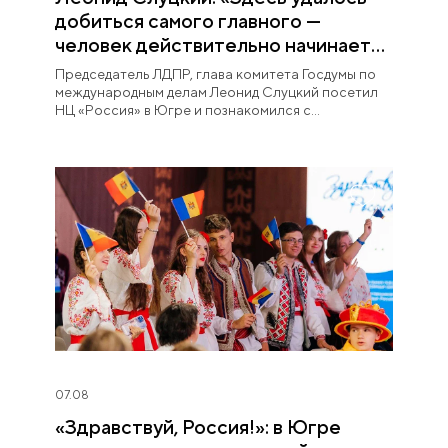
добиться самого главного —
человек действительно начинает
любить Югру»
Председатель ЛДПР, глава комитета Госдумы по
международным делам Леонид Слуцкий посетил
НЦ «Россия» в Югре и познакомился с
постоянной экспозицией «Увидеть Югру —
влюбиться в Россию».
07.08
«Здравствуй, Россия!»: в Югре